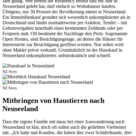
Jahr gültig. Wer bereits die Residency besitzt und ein Jahr in
Neuseeland gelebt hat, darf einfach so Wohnhäuser kaufen.
Übrigens, nur 30 Prozent der Bevölkerung mietet in Neuseeland.
Ein Immobilienkauf gestaltet sich wesentlich unkomplizierter als in
Deutschland und findet normalerweise per Auktion, Tender – mit
Gebotsvergaben innerhalb eines bestimmten Zeitlimits oder per
Festpreis statt. Oft bestimmt die Nachfrage den Preis. Sogenannte
Open Homes, sind Besichtigungstage, an denen die Häuser für
Interessierte zur Besichtigung geöffnet werden. Nur selten wird
ohne Makler privat verkauft. Grundsätzlich ist der Hauskauf in
Neuseeland unkomplizierter, unbürokratisch und schnell.
NZ Story
NZ Story
Mitbringen von Haustieren nach
Neuseeland
Dass die eigene Familie mit muss bei einer Auswanderung nach
Neuseeland ist klar, doch oft sollen auch die geliebten Vierbeiner
mit. „Ich hatte mal Kunden, die haben ihre zwei Schäferhunde, drei