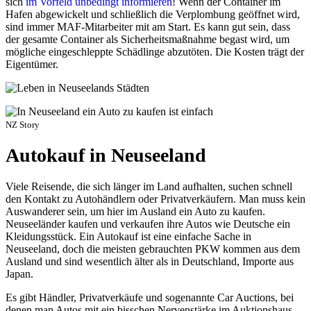
sich
im Vorfeld unbedingt informieren
! Wenn der Container im
Hafen abgewickelt und schließlich die Verplombung geöffnet wird,
sind immer MAF-Mitarbeiter mit am Start. Es kann gut sein, dass
der gesamte Container als Sicherheitsmaßnahme begast wird, um
mögliche eingeschleppte Schädlinge abzutöten. Die Kosten trägt der
Eigentümer.
NZ Story
Autokauf in Neuseeland
Viele Reisende, die sich länger im Land aufhalten, suchen schnell
den Kontakt zu Autohändlern oder Privatverkäufern. Man muss kein
Auswanderer sein, um hier im Ausland ein Auto zu kaufen.
Neuseeländer kaufen und verkaufen ihre Autos wie Deutsche ein
Kleidungsstück. Ein Autokauf ist eine einfache Sache in
Neuseeland, doch die meisten gebrauchten PKW kommen aus dem
Ausland und sind wesentlich älter als in Deutschland, Importe aus
Japan.
Es gibt Händler, Privatverkäufe und sogenannte Car Auctions, bei
denen man Autos mit ein bisschen Nervenstärke im Auktionshaus