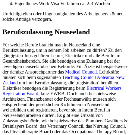
Eigentliches Work Visa Verfahren ca. 2-3 Wochen
Unrichtigkeiten oder Ungenauigkeiten des Arbeitgebers können
solche Anträge verzögern.
Berufszulassung Neuseeland
Für welche Berufe braucht man in Neuseeland eine
Berufszulassung, um in seinem Job arbeiten zu dürfen? Zu den
gängigsten Jobs gehören Lehrer, Elektriker und alle Berufe im
Gesundheitsbereich. Sie alle benötigen eine Zulassung bei der
jeweiligen neuseeländischen Behörde. Für Ärzte ist beispielsweise
der richtige Ansprechpartner das
Medical Council
. Lehrkräfte
müssen sich beim sogenannten
Teaching Council Aotearoa New
Zealand
um ihre Berufszulassung, die ‚registration‘ bemühen.
Elektriker benötigen die Registrierung beim
Electrical Workers
Registration Board
, kurz EWRB. Doch auch beispielsweise
Architekten, Finanzberater oder Rechtsanwälte müssen sich
entsprechend der gesetzlichen Richtlinien in Neuseeland
weiterbilden und registrieren, bevor sie in ihrem Beruf in
Neuseeland arbeiten dürfen. Es gibt eine Unzahl von
Zulassungsbehörde, wie beispielsweise das Plumbers Gasfitters &
Drainlayers Board, das Veterinary Council, das Nursing Council,
das Physiotherapie Board oder das Occupational Therapy Board,