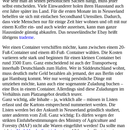
Wie sehr man an seinen persönlichen Sachen hängt, muss jeder
selbst entscheiden. Viele Einwanderer holen ihren Hausstand auch
erst Jahre später ins Land. Für die ersten Monate im in Neuseeland
behelfen sie sich mit einfachen Secondhand Utensilien. Dadurch,
dass viele Menschen nur für einige Zeit hier wohnen und oft mit nur
einem Koffer ein- und auch wieder ausreisen, kann man ganze
Hausstände günstig abkaufen. Das neuseeländische Ebay heißt
übrigens
trademe
.
Wer einen Container verschiffen möchte, kann zwischen einem 20-
Fuß-Container und einem 40-Fuß- Container wählen. Die Kosten
variieren sehr stark und beginnen für einen kleinen Container bei
rund 3500 Euro. Ganz entscheidend ist auch der Transportweg
innerhalb Deutschlands zum Hafen. Wer in Süddeutschland wohnt,
muss deutlich mehr Geld bezahlen als jemand, der aus Berlin oder
gar Hamburg kommt. Wer nur wenig persönliche Dinge mit
umziehen möchte, kann auch eine sogenannte Zuladung buchen –
eine Box in einem Container. Allerdings sind diese Zuladungen im
Verhältnis zum Platzangebot deutlich teurer.
Ganz wichtig, alle Inhalte – ja, wirklich alle – müssen in Listen
erfasst und die Kartons entsprechend nummeriert werden. Die
Listen werden bei der Ankunft in Neuseeland gründlich studiert,
unter anderem vom Zoll. Ganz wichtig: Es dürfen wegen der
strikten Einfuhrbestimmungen des Ministry of Agriculture and
Forestry (MAF) nicht alle Waren eingeführt werden! Da sollte man