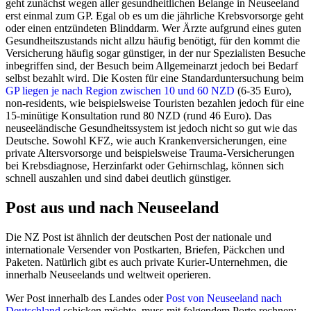
geht zunächst wegen aller gesundheitlichen Belange in Neuseeland
erst einmal zum GP. Egal ob es um die jährliche Krebsvorsorge geht
oder einen entzündeten Blinddarm. Wer Ärzte aufgrund eines guten
Gesundheitszustands nicht allzu häufig benötigt, für den kommt die
Versicherung häufig sogar günstiger, in der nur Spezialisten Besuche
inbegriffen sind, der Besuch beim Allgemeinarzt jedoch bei Bedarf
selbst bezahlt wird. Die Kosten für eine Standarduntersuchung beim
GP liegen je nach Region zwischen 10 und 60 NZD
(6-35 Euro),
non-residents, wie beispielsweise Touristen bezahlen jedoch für eine
15-minütige Konsultation rund 80 NZD (rund 46 Euro). Das
neuseeländische Gesundheitssystem ist jedoch nicht so gut wie das
Deutsche. Sowohl KFZ, wie auch Krankenversicherungen, eine
private Altersvorsorge und beispielsweise Trauma-Versicherungen
bei Krebsdiagnose, Herzinfarkt oder Gehirnschlag, können sich
schnell auszahlen und sind dabei deutlich günstiger.
Post aus und nach Neuseeland
Die NZ Post ist ähnlich der deutschen Post der nationale und
internationale Versender von Postkarten, Briefen, Päckchen und
Paketen. Natürlich gibt es auch private Kurier-Unternehmen, die
innerhalb Neuseelands und weltweit operieren.
Wer Post innerhalb des Landes oder
Post von Neuseeland nach
Deutschland
schicken möchte, muss mit folgendem Porto rechnen: