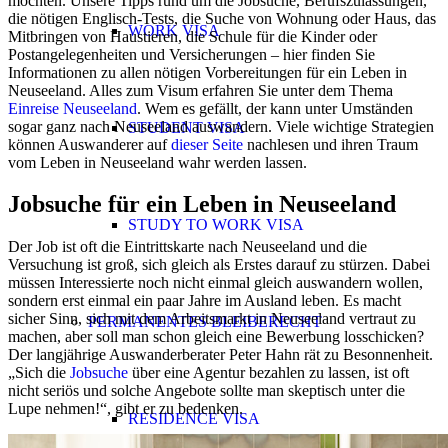
möchten. Unsere Tipps rund um die Jobsuche, Berufszulassungen,
die nötigen Englisch-Tests, die Suche von Wohnung oder Haus, das
WORK VISA
Mitbringen von Haustieren, die Schule für die Kinder oder
Postangelegenheiten und Versicherungen – hier finden Sie
Informationen zu allen nötigen Vorbereitungen für ein Leben in
Neuseeland. Alles zum Visum erfahren Sie unter dem Thema
Einreise Neuseeland
. Wem es gefällt, der kann unter Umständen
sogar ganz nach Neuseeland auswandern. Viele wichtige Strategien
STUDENT VISA
können Auswanderer auf
dieser Seite
nachlesen und ihren Traum
vom Leben in Neuseeland wahr werden lassen.
Jobsuche für ein Leben in Neuseeland
STUDY TO WORK VISA
Der Job ist oft die Eintrittskarte nach Neuseeland und die
Versuchung ist groß, sich gleich als Erstes darauf zu stürzen. Dabei
müssen Interessierte noch nicht einmal gleich auswandern wollen,
sondern erst einmal ein paar Jahre im Ausland leben. Es macht
sicher Sinn, sich mit dem Arbeitsmarkt in Neuseeland vertraut zu
PERMANENTES BLEIBERECHT
machen, aber soll man schon gleich eine Bewerbung losschicken?
Der langjährige Auswanderberater Peter Hahn rät zu Besonnenheit.
„Sich die
Jobsuche
über eine Agentur bezahlen zu lassen, ist oft
nicht seriös und solche Angebote sollte man skeptisch unter die
Lupe nehmen!“, gibt er zu bedenken.
RESIDENCE VISA