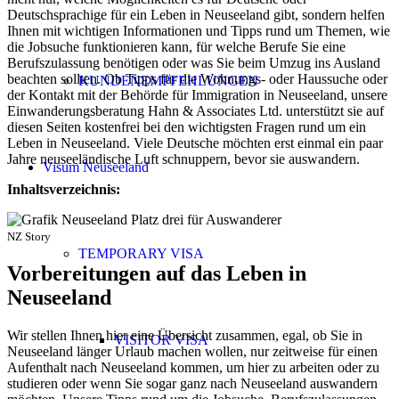
Deutschsprachige für ein Leben in Neuseeland gibt, sondern helfen
Ihnen mit wichtigen Informationen und Tipps rund um Themen, wie
die Jobsuche funktionieren kann, für welche Berufe Sie eine
Berufszulassung benötigen oder was Sie beim Umzug ins Ausland
beachten sollten. Ob Tipps für die Wohnungs- oder Haussuche oder
KUNDENEMPFEHLUNGEN
der Kontakt mit der Behörde für Immigration in Neuseeland, unsere
Einwanderungsberatung Hahn & Associates Ltd. unterstützt sie auf
diesen Seiten kostenfrei bei den wichtigsten Fragen rund um ein
Leben in Neuseeland. Viele Deutsche möchten erst einmal ein paar
Jahre neuseeländische Luft schnuppern, bevor sie auswandern.
Visum Neuseeland
Inhaltsverzeichnis:
NZ Story
TEMPORARY VISA
Vorbereitungen auf das Leben in
Neuseeland
Wir stellen Ihnen hier eine Übersicht zusammen, egal, ob Sie in
VISITOR VISA
Neuseeland länger Urlaub machen wollen, nur zeitweise für einen
Aufenthalt nach Neuseeland kommen, um hier zu arbeiten oder zu
studieren oder wenn Sie sogar ganz nach Neuseeland auswandern