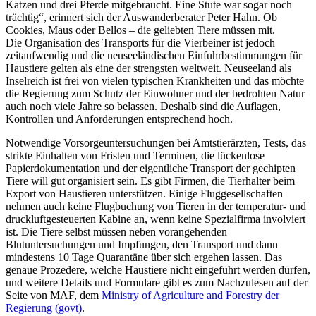
Katzen und drei Pferde mitgebraucht. Eine Stute war sogar noch
trächtig“, erinnert sich der Auswanderberater Peter Hahn. Ob
Cookies, Maus oder Bellos – die geliebten Tiere müssen mit.
Die Organisation des Transports für die Vierbeiner ist jedoch
zeitaufwendig und die neuseeländischen Einfuhrbestimmungen für
Haustiere gelten als eine der strengsten weltweit. Neuseeland als
Inselreich ist frei von vielen typischen Krankheiten und das möchte
die Regierung zum Schutz der Einwohner und der bedrohten Natur
auch noch viele Jahre so belassen. Deshalb sind die Auflagen,
Kontrollen und Anforderungen entsprechend hoch.
Notwendige Vorsorgeuntersuchungen bei Amtstierärzten, Tests, das
strikte Einhalten von Fristen und Terminen, die lückenlose
Papierdokumentation und der eigentliche Transport der gechipten
Tiere will gut organisiert sein. Es gibt Firmen, die Tierhalter beim
Export von Haustieren unterstützen. Einige Fluggesellschaften
nehmen auch keine Flugbuchung von Tieren in der temperatur- und
druckluftgesteuerten Kabine an, wenn keine Spezialfirma involviert
ist. Die Tiere selbst müssen neben vorangehenden
Blutuntersuchungen und Impfungen, den Transport und dann
mindestens 10 Tage Quarantäne über sich ergehen lassen. Das
genaue Prozedere, welche Haustiere nicht eingeführt werden dürfen,
und weitere Details und Formulare gibt es zum Nachzulesen auf der
Seite von MAF, dem
Ministry of Agriculture and Forestry der
Regierung (govt)
.