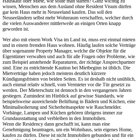
Hauskauf oder Miete, wie sollte man starten? Ganz wichtig zu
wissen, Menschen aus dem Ausland ohne Resident Visum dürfen
gar kein Haus mehr in Neuseeland kaufen. Das soll den
Neuseeländern selbst mehr Wohnraum verschaffen, welcher durch
die vielen Auswanderer mittlerweile an einigen Orten knapp
geworden ist.
Wer also mit einem Work Visa im Land ist, muss erst einmal mieten
und in einem fremden Haus wohnen. Häufig laufen solche Verträge
über sogenannte Property Manager, welche die Objekte für die
Eigentümer verwalten und auch für alle Fragen oder Probleme, wie
zum Beispiel anstehende Reparaturen, der richtige Ansprechpartner
sind. Eine zu entrichtende Kaution bei Mietbeginn ist üblich. Die
Mietverträge haben jedoch meistens deutlich kürzere
Kündigungsfristen von beiden Seiten. Es ist deshalb nicht unüblich,
auch einmal relativ schnell, vom Vermieter vor die Tür gesetzt zu
werden. Der Mieterschutz ist dennoch in den vergangenen Jahren
gestiegen. Zumindest im Hinblick auf gewisse Standards, wie
beispielsweise ausreichende Belüftung in Bädern und Küchen, eine
Minimalisolierung und Sicherheitsaspekte wie Rauchmelder.
Vorhänge, Lampen und Küchen gehören übrigens immer zur
Grundausstattung und verbleiben in den Immobilien.
Wenn die Residency dann geschafft ist, kann man eine
Genehmigung beantragen, um ein Wohnhaus, sein eigenes Home,
kaufen zu dürfen. Diese ist nicht Immobilien gebunden und für ein