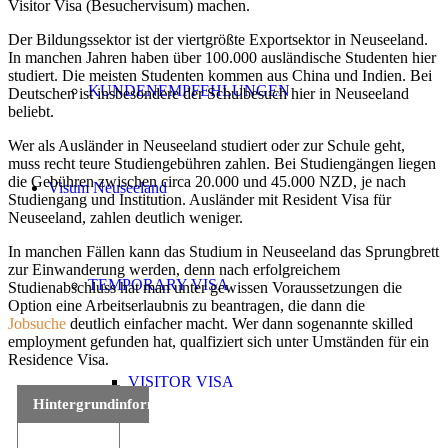
Visitor Visa (Besuchervisum) machen.
Der Bildungssektor ist der viertgrößte Exportsektor in Neuseeland.
In manchen Jahren haben über 100.000 ausländische Studenten hier
studiert. Die meisten Studenten kommen aus China und Indien. Bei
KUNDENEMPFEHLUNGEN
Deutschen ist insbesondere der Schulbesuch hier in Neuseeland
beliebt.
Wer als Ausländer in Neuseeland studiert oder zur Schule geht,
muss recht teure Studiengebühren zahlen. Bei Studiengängen liegen
die Gebühren zwischen circa 20.000 und 45.000 NZD, je nach
Visum Neuseeland
Studiengang und Institution. Ausländer mit Resident Visa für
Neuseeland, zahlen deutlich weniger.
In manchen Fällen kann das Studium in Neuseeland das Sprungbrett
zur Einwanderung werden, denn nach erfolgreichem
TEMPORARY VISA
Studienabschluss hat man unter gewissen Voraussetzungen die
Option eine Arbeitserlaubnis zu beantragen, die dann die
Jobsuche
deutlich einfacher macht. Wer dann sogenannte skilled
employment gefunden hat, qualfiziert sich unter Umständen für ein
Residence Visa.
VISITOR VISA
Hintergrundinformationen: