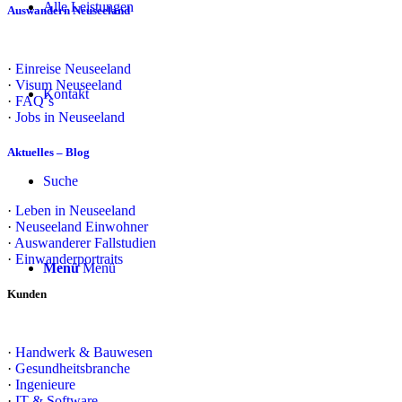
Alle Leistungen
Auswandern Neuseeland
·
Einreise Neuseeland
·
Visum Neuseeland
Kontakt
·
FAQ´s
·
Jobs in Neuseeland
Aktuelles – Blog
Suche
·
Leben in Neuseeland
·
Neuseeland Einwohner
·
Auswanderer Fallstudien
·
Einwanderportraits
Menü
Menü
Kunden
·
Handwerk & Bauwesen
·
Gesundheitsbranche
·
Ingenieure
·
IT & Software