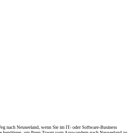
eg nach Neuseeland, wenn Sie im IT- oder Software-Business
s Sie benötigen, um Ihren Traum vom Auswandern nach Neuseeland zu