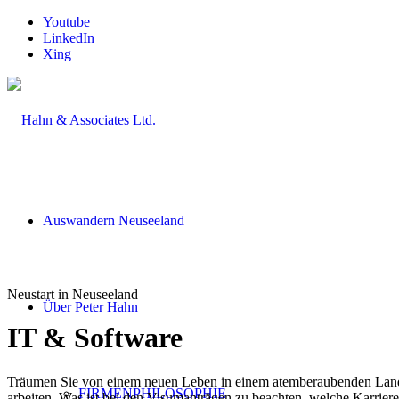
Youtube
LinkedIn
Xing
Auswandern Neuseeland
Neustart in Neuseeland
Über Peter Hahn
IT
&
Software
Träumen Sie von einem neuen Leben in einem atemberaubenden Land 
FIRMENPHILOSOPHIE
arbeiten. Was ist bei den Visumanträgen zu beachten, welche Karrie