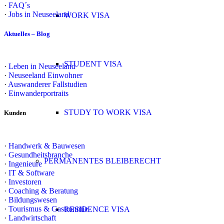
·
FAQ´s
·
Jobs in Neuseeland
WORK VISA
Aktuelles – Blog
STUDENT VISA
·
Leben in Neuseeland
·
Neuseeland Einwohner
·
Auswanderer Fallstudien
·
Einwanderportraits
STUDY TO WORK VISA
Kunden
·
Handwerk & Bauwesen
·
Gesundheitsbranche
PERMANENTES BLEIBERECHT
·
Ingenieure
·
IT & Software
·
Investoren
·
Coaching & Beratung
·
Bildungswesen
·
Tourismus & Gastronmie
RESIDENCE VISA
·
Landwirtschaft