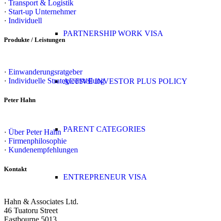
·
Transport & Logistik
·
Start-up Unternehmer
·
Individuell
PARTNERSHIP WORK VISA
Produkte / Leistungen
·
Einwanderungsratgeber
·
Individuelle Strategieerstellung
ACTIVE INVESTOR PLUS POLICY
Peter Hahn
PARENT CATEGORIES
·
Über Peter Hahn
·
Firmenphilosophie
·
Kundenempfehlungen
Kontakt
ENTREPRENEUR VISA
Hahn & Associates Ltd.
46 Tuatoru Street
Eastbourne 5013