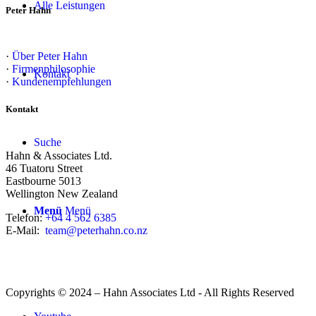
Alle Leistungen
Peter Hahn
·
Über Peter Hahn
·
Firmenphilosophie
Kontakt
·
Kundenempfehlungen
Kontakt
Suche
Hahn & Associates Ltd.
46 Tuatoru Street
Eastbourne 5013
Wellington New Zealand
Menü
Menü
Telefon:
+64 4 562 6385
E-Mail:
team@peterhahn.co.nz
Copyrights © 2024 – Hahn Associates Ltd - All Rights Reserved