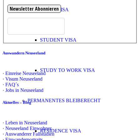
WORK VISA
STUDENT VISA
Auswandern Neuseeland
STUDY TO WORK VISA
·
Einreise Neuseeland
·
Visum Neuseeland
·
FAQ´s
·
Jobs in Neuseeland
PERMANENTES BLEIBERECHT
Aktuelles – Blog
·
Leben in Neuseeland
·
Neuseeland Einwohner
RESIDENCE VISA
·
Auswanderer Fallstudien
·
Einwanderportraits