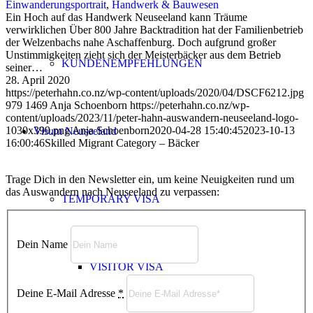
Einwanderungsportrait
,
Handwerk & Bauwesen
Ein Hoch auf das Handwerk Neuseeland kann Träume
verwirklichen Über 800 Jahre Backtradition hat der Familienbetrieb
der Welzenbachs nahe Aschaffenburg. Doch aufgrund großer
Unstimmigkeiten zieht sich der Meisterbäcker aus dem Betrieb
KUNDENEMPFEHLUNGEN
seiner…
28. April 2020
https://peterhahn.co.nz/wp-content/uploads/2020/04/DSCF6212.jpg
979
1469
Anja Schoenborn
https://peterhahn.co.nz/wp-
content/uploads/2023/11/peter-hahn-auswandern-neuseeland-logo-
1030x399.png
Anja Schoenborn
2020-04-28 15:40:45
2023-10-13
Visum Neuseeland
16:00:46
Skilled Migrant Category – Bäcker
Trage Dich in den Newsletter ein, um keine Neuigkeiten rund um
das Auswandern nach Neuseeland zu verpassen:
TEMPORARY VISA
Dein Name
VISITOR VISA
Deine E-Mail Adresse
*