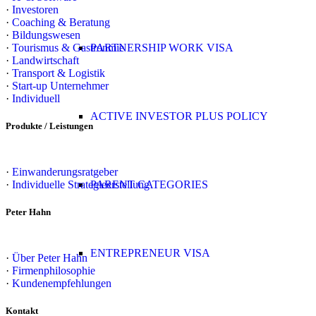
·
Investoren
·
Coaching & Beratung
·
Bildungswesen
·
Tourismus & Gastronmie
PARTNERSHIP WORK VISA
·
Landwirtschaft
·
Transport & Logistik
·
Start-up Unternehmer
·
Individuell
ACTIVE INVESTOR PLUS POLICY
Produkte / Leistungen
·
Einwanderungsratgeber
·
Individuelle Strategieerstellung
PARENT CATEGORIES
Peter Hahn
ENTREPRENEUR VISA
·
Über Peter Hahn
·
Firmenphilosophie
·
Kundenempfehlungen
Kontakt