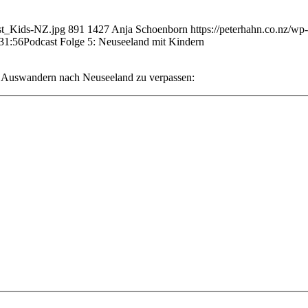
ast_Kids-NZ.jpg
891
1427
Anja Schoenborn
https://peterhahn.co.nz/w
31:56
Podcast Folge 5: Neuseeland mit Kindern
s Auswandern nach Neuseeland zu verpassen: