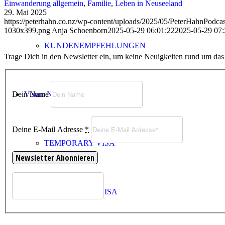
Einwanderung allgemein
,
Familie
,
Leben in Neuseeland
29. Mai 2025
https://peterhahn.co.nz/wp-content/uploads/2025/05/PeterHahnPodc
1030x399.png
Anja Schoenborn
2025-05-29 06:01:22
2025-05-29 07:
KUNDENEMPFEHLUNGEN
Trage Dich in den Newsletter ein, um keine Neuigkeiten rund um da
Dein Name
Visum Neuseeland
Deine E-Mail Adresse
*
TEMPORARY VISA
VISITOR VISA