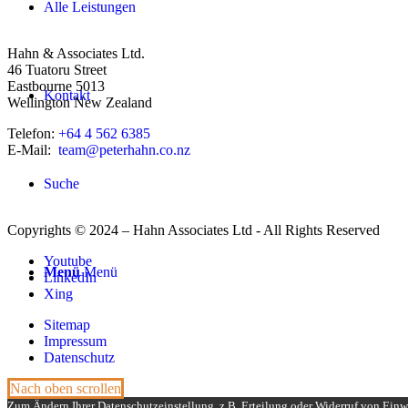
Alle Leistungen
Hahn & Associates Ltd.
46 Tuatoru Street
Eastbourne 5013
Kontakt
Wellington New Zealand
Telefon:
+64 4 562 6385
E-Mail:
team@peterhahn.co.nz
Suche
Copyrights © 2024 – Hahn Associates Ltd - All Rights Reserved
Youtube
Menü
Menü
LinkedIn
Xing
Sitemap
Impressum
Datenschutz
Nach oben scrollen
Zum Ändern Ihrer Datenschutzeinstellung, z.B. Erteilung oder Widerruf von Einwi