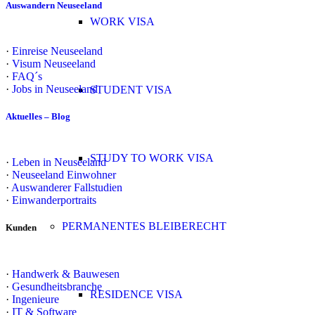
Auswandern Neuseeland
WORK VISA
·
Einreise Neuseeland
·
Visum Neuseeland
·
FAQ´s
·
Jobs in Neuseeland
STUDENT VISA
Aktuelles – Blog
STUDY TO WORK VISA
·
Leben in Neuseeland
·
Neuseeland Einwohner
·
Auswanderer Fallstudien
·
Einwanderportraits
PERMANENTES BLEIBERECHT
Kunden
·
Handwerk & Bauwesen
·
Gesundheitsbranche
RESIDENCE VISA
·
Ingenieure
·
IT & Software