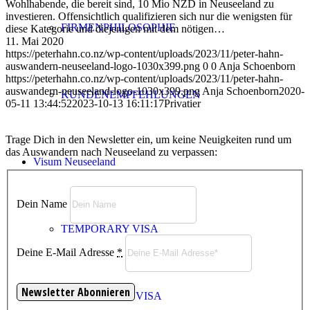
Wohlhabende, die bereit sind, 10 Mio NZD in Neuseeland zu
investieren. Offensichtlich qualifizieren sich nur die wenigsten für
FIRMENPHILOSOPHIE
diese Kategorie und diejenigen mit dem nötigen…
11. Mai 2020
https://peterhahn.co.nz/wp-content/uploads/2023/11/peter-hahn-
auswandern-neuseeland-logo-1030x399.png
0
0
Anja Schoenborn
https://peterhahn.co.nz/wp-content/uploads/2023/11/peter-hahn-
auswandern-neuseeland-logo-1030x399.png
Anja Schoenborn
2020-
KUNDENEMPFEHLUNGEN
05-11 13:44:52
2023-10-13 16:11:17
Privatier
Trage Dich in den Newsletter ein, um keine Neuigkeiten rund um
das Auswandern nach Neuseeland zu verpassen:
Visum Neuseeland
Dein Name
TEMPORARY VISA
Deine E-Mail Adresse
*
VISITOR VISA