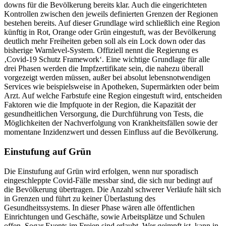
downs für die Bevölkerung bereits klar. Auch die eingerichteten
Kontrollen zwischen den jeweils definierten Grenzen der Regionen
bestehen bereits. Auf dieser Grundlage wird schließlich eine Region
künftig in Rot, Orange oder Grün eingestuft, was der Bevölkerung
deutlich mehr Freiheiten geben soll als ein Lock down oder das
bisherige Warnlevel-System. Offiziell nennt die Regierung es
‚Covid-19 Schutz Framework‘. Eine wichtige Grundlage für alle
drei Phasen werden die Impfzertifikate sein, die nahezu überall
vorgezeigt werden müssen, außer bei absolut lebensnotwendigen
Services wie beispielsweise in Apotheken, Supermärkten oder beim
Arzt. Auf welche Farbstufe eine Region eingestuft wird, entscheiden
Faktoren wie die Impfquote in der Region, die Kapazität der
gesundheitlichen Versorgung, die Durchführung von Tests, die
Möglichkeiten der Nachverfolgung von Krankheitsfällen sowie der
momentane Inzidenzwert und dessen Einfluss auf die Bevölkerung.
Einstufung auf Grün
Die Einstufung auf Grün wird erfolgen, wenn nur sporadisch
eingeschleppte Covid-Fälle messbar sind, die sich nur bedingt auf
die Bevölkerung übertragen. Die Anzahl schwerer Verläufe hält sich
in Grenzen und führt zu keiner Überlastung des
Gesundheitssystems. In dieser Phase wären alle öffentlichen
Einrichtungen und Geschäfte, sowie Arbeitsplätze und Schulen
offen. Sogar Events im Freien sind erlaubt. Wer geimpft ist, kann in