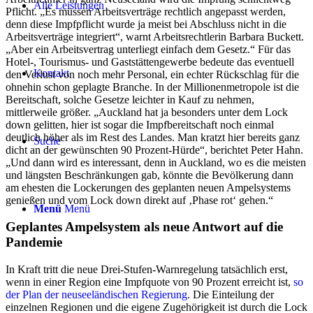
Alle Leistungen
Pflicht. „Es müssen Arbeitsverträge rechtlich angepasst werden,
denn diese Impfpflicht wurde ja meist bei Abschluss nicht in die
Arbeitsverträge integriert“, warnt Arbeitsrechtlerin Barbara Buckett.
„Aber ein Arbeitsvertrag unterliegt einfach dem Gesetz.“ Für das
Hotel-, Tourismus- und Gaststättengewerbe bedeute das eventuell
Kontakt
den Verlust von noch mehr Personal, ein echter Rückschlag für die
ohnehin schon geplagte Branche. In der Millionenmetropole ist die
Bereitschaft, solche Gesetze leichter in Kauf zu nehmen,
mittlerweile größer. „Auckland hat ja besonders unter dem Lock
down gelitten, hier ist sogar die Impfbereitschaft noch einmal
deutlich höher als im Rest des Landes. Man kratzt hier bereits ganz
Suche
dicht an der gewünschten 90 Prozent-Hürde“, berichtet Peter Hahn.
„Und dann wird es interessant, denn in Auckland, wo es die meisten
und längsten Beschränkungen gab, könnte die Bevölkerung dann
am ehesten die Lockerungen des geplanten neuen Ampelsystems
genießen und vom Lock down direkt auf ‚Phase rot‘ gehen.“
Menü
Menü
Geplantes Ampelsystem als neue Antwort auf die
Pandemie
In Kraft tritt die neue Drei-Stufen-Warnregelung tatsächlich erst,
wenn in einer Region eine Impfquote von 90 Prozent erreicht ist,
so
der Plan der neuseeländischen Regierung
. Die Einteilung der
einzelnen Regionen und die eigene Zugehörigkeit ist durch die Lock