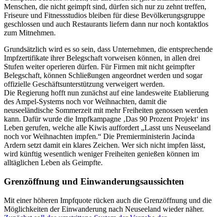
Menschen, die nicht geimpft sind, dürfen sich nur zu zehnt treffen,
Friseure und Fitnessstudios bleiben für diese Bevölkerungsgruppe
geschlossen und auch Restaurants liefern dann nur noch kontaktlos
zum Mitnehmen.
Grundsätzlich wird es so sein, dass Unternehmen, die entsprechende
Impfzertifikate ihrer Belegschaft vorweisen können, in allen drei
Stufen weiter operieren dürfen. Für Firmen mit nicht geimpfter
Belegschaft, können Schließungen angeordnet werden und sogar
offizielle Geschäftsunterstützung verweigert werden.
Die Regierung hofft nun zunächst auf eine landesweite Etablierung
des Ampel-Systems noch vor Weihnachten, damit die
neuseeländische Sommerzeit mit mehr Freiheiten genossen werden
kann. Dafür wurde die Impfkampagne ‚Das 90 Prozent Projekt‘ ins
Leben gerufen, welche alle Kiwis auffordert „Lasst uns Neuseeland
noch vor Weihnachten impfen.“ Die Premierministerin Jacinda
Ardern setzt damit ein klares Zeichen. Wer sich nicht impfen lässt,
wird künftig wesentlich weniger Freiheiten genießen können im
alltäglichen Leben als Geimpfte.
Grenzöffnung und Einwanderungsaussichten
Mit einer höheren Impfquote rücken auch die Grenzöffnung und die
Möglichkeiten der Einwanderung nach Neuseeland wieder näher.