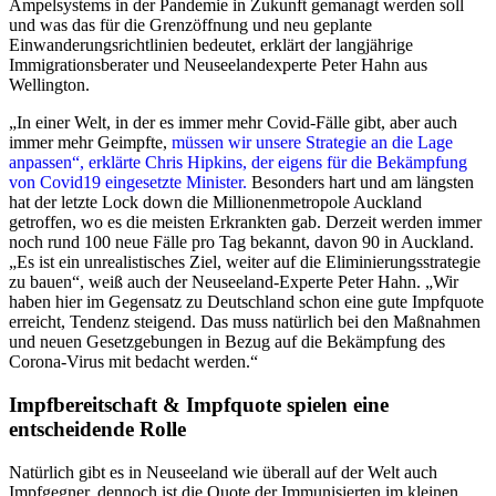
Ampelsystems in der Pandemie in Zukunft gemanagt werden soll
und was das für die Grenzöffnung und neu geplante
Einwanderungsrichtlinien bedeutet, erklärt der langjährige
Immigrationsberater und Neuseelandexperte Peter Hahn aus
Wellington.
„In einer Welt, in der es immer mehr Covid-Fälle gibt, aber auch
immer mehr Geimpfte,
müssen wir unsere Strategie an die Lage
anpassen“, erklärte Chris Hipkins, der eigens für die Bekämpfung
von Covid19 eingesetzte Minister.
Besonders hart und am längsten
hat der letzte Lock down die Millionenmetropole Auckland
getroffen, wo es die meisten Erkrankten gab. Derzeit werden immer
noch rund 100 neue Fälle pro Tag bekannt, davon 90 in Auckland.
„Es ist ein unrealistisches Ziel, weiter auf die Eliminierungsstrategie
zu bauen“, weiß auch der Neuseeland-Experte Peter Hahn. „Wir
haben hier im Gegensatz zu Deutschland schon eine gute Impfquote
erreicht, Tendenz steigend. Das muss natürlich bei den Maßnahmen
und neuen Gesetzgebungen in Bezug auf die Bekämpfung des
Corona-Virus mit bedacht werden.“
Impfbereitschaft & Impfquote spielen eine
entscheidende Rolle
Natürlich gibt es in Neuseeland wie überall auf der Welt auch
Impfgegner, dennoch ist die Quote der Immunisierten im kleinen