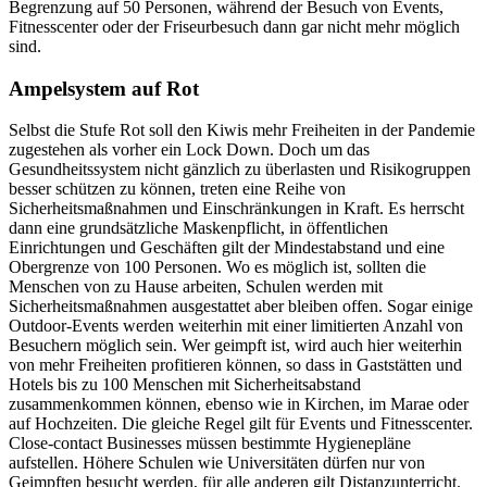
Begrenzung auf 50 Personen, während der Besuch von Events,
Fitnesscenter oder der Friseurbesuch dann gar nicht mehr möglich
sind.
Ampelsystem auf Rot
Selbst die Stufe Rot soll den Kiwis mehr Freiheiten in der Pandemie
zugestehen als vorher ein Lock Down. Doch um das
Gesundheitssystem nicht gänzlich zu überlasten und Risikogruppen
besser schützen zu können, treten eine Reihe von
Sicherheitsmaßnahmen und Einschränkungen in Kraft. Es herrscht
dann eine grundsätzliche Maskenpflicht, in öffentlichen
Einrichtungen und Geschäften gilt der Mindestabstand und eine
Obergrenze von 100 Personen. Wo es möglich ist, sollten die
Menschen von zu Hause arbeiten, Schulen werden mit
Sicherheitsmaßnahmen ausgestattet aber bleiben offen. Sogar einige
Outdoor-Events werden weiterhin mit einer limitierten Anzahl von
Besuchern möglich sein. Wer geimpft ist, wird auch hier weiterhin
von mehr Freiheiten profitieren können, so dass in Gaststätten und
Hotels bis zu 100 Menschen mit Sicherheitsabstand
zusammenkommen können, ebenso wie in Kirchen, im Marae oder
auf Hochzeiten. Die gleiche Regel gilt für Events und Fitnesscenter.
Close-contact Businesses müssen bestimmte Hygienepläne
aufstellen. Höhere Schulen wie Universitäten dürfen nur von
Geimpften besucht werden, für alle anderen gilt Distanzunterricht.