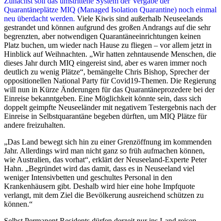
Zunächst soll das umstrittene System der Vergabe der
Quarantäneplätze MIQ (Managed Isolation Quarantine) noch einmal
neu überdacht werden.
Viele Kiwis sind außerhalb Neuseelands
gestrandet und können aufgrund des großen Andrangs auf die sehr
begrenzten, aber notwendigen Quarantäneeinrichtungen keinen
Platz buchen, um wieder nach Hause zu fliegen – vor allem jetzt in
Hinblick auf Weihnachten. „Wir hatten zehntausende Menschen, die
dieses Jahr durch MIQ eingereist sind, aber es waren immer noch
deutlich zu wenig Plätze“, bemängelte Chris Bishop, Sprecher der
oppositionellen National Party für Covid19-Themen. Die Regierung
will nun in Kürze Änderungen für das Quarantäneprozedere bei der
Einreise bekanntgeben. Eine Möglichkeit könnte sein, dass sich
doppelt geimpfte Neuseeländer mit negativem Testergebnis nach der
Einreise in Selbstquarantäne begeben dürften, um MIQ Plätze für
andere freizuhalten.
„Das Land bewegt sich hin zu einer Grenzöffnung im kommenden
Jahr. Allerdings wird man nicht ganz so früh aufmachen können,
wie Australien, das vorhat“, erklärt der Neuseeland-Experte Peter
Hahn. „Begründet wird das damit, dass es in Neuseeland viel
weniger Intensivbetten und geschultes Personal in den
Krankenhäusern gibt. Deshalb wird hier eine hohe Impfquote
verlangt, mit dem Ziel die Bevölkerung ausreichend schützen zu
können.“
Selbst Permanent Residents dürfen derzeit nur ins Land reisen,