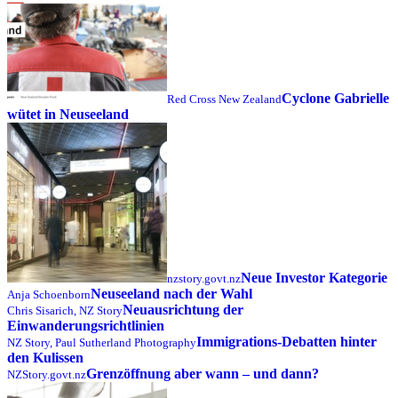
Cyclone Gabrielle
Red Cross New Zealand
wütet in Neuseeland
Neue Investor Kategorie
nzstory.govt.nz
Neuseeland nach der Wahl
Anja Schoenborn
Neuausrichtung der
Chris Sisarich, NZ Story
Einwanderungsrichtlinien
Immigrations-Debatten hinter
NZ Story, Paul Sutherland Photography
den Kulissen
Grenzöffnung aber wann – und dann?
NZStory.govt.nz