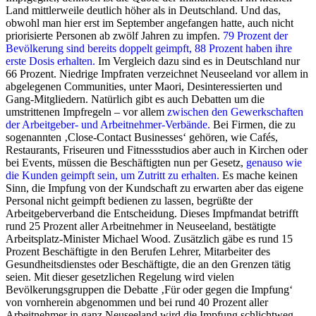
Land mittlerweile deutlich höher als in Deutschland. Und das,
obwohl man hier erst im September angefangen hatte, auch nicht
priorisierte Personen ab zwölf Jahren zu impfen.
79 Prozent der
Bevölkerung sind bereits doppelt geimpft, 88 Prozent haben ihre
erste Dosis erhalten.
Im Vergleich dazu sind es in Deutschland nur
66 Prozent. Niedrige Impfraten verzeichnet Neuseeland vor allem in
abgelegenen Communities, unter Maori, Desinteressierten und
Gang-Mitgliedern. Natürlich gibt es auch Debatten um die
umstrittenen Impfregeln – vor allem
zwischen den Gewerkschaften
der Arbeitgeber- und Arbeitnehmer-Verbände.
Bei Firmen, die zu
sogenannten ‚Close-Contact Businesses‘ gehören, wie Cafés,
Restaurants, Friseuren und Fitnessstudios aber auch in Kirchen oder
bei Events, müssen die Beschäftigten nun per Gesetz,
genauso wie
die Kunden geimpft sein, um Zutritt zu erhalten.
Es mache keinen
Sinn, die Impfung von der Kundschaft zu erwarten aber das eigene
Personal nicht geimpft bedienen zu lassen, begrüßte der
Arbeitgeberverband die Entscheidung. Dieses Impfmandat betrifft
rund 25 Prozent aller Arbeitnehmer in Neuseeland, bestätigte
Arbeitsplatz-Minister Michael Wood. Zusätzlich gäbe es rund 15
Prozent Beschäftigte in den Berufen Lehrer, Mitarbeiter des
Gesundheitsdienstes oder Beschäftigte, die an den Grenzen tätig
seien. Mit dieser gesetzlichen Regelung wird vielen
Bevölkerungsgruppen die Debatte ‚Für oder gegen die Impfung‘
von vornherein abgenommen und bei rund 40 Prozent aller
Arbeitnehmer in ganz Neuseeland wird die Impfung schlichtweg