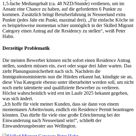
1,5-fache Mediangehalt (ca. 48 NZD/Stunde) verdienen, um im
Ansatz eine Chance zu haben, auf die geforderten 6 Punkte zu
kommen. Zusätzlich bringt Berufserfahrung in Neuseeland extra
Punkte (jedes Jahr ein Punkt, maximal drei). „Für einfache Köche ist
es beispielsweise momentan schier unmöglich in der Skilled Migrant
Category einen Antrag auf die Residency zu stellen“, weiß Peter
Hahn.
Derzeitige Problematik
Die meisten Bewerber können nicht sofort einen Residence Antrag
stellen, sondern müssen ein, zwei oder sogar drei Jahre warten. Das
zieht Planungsunsicherheit nach sich. Nachdem die
Immigrationsministerin nun die Hürden erkannt hat, kündigte sie an,
diese Visa Kategorie ebenso unter überarbeitet werden soll, um nicht
noch mehr talentierte und qualifizierte Bewerber zu verlieren.
Höchst wahrscheinlich wird erst im Laufe 2025 bekannt gegeben,
was sich ändert.
„Ich hoffe für viele meiner Kunden, dass sie dann von einem
momentanen Arbeitsvisum, endlich ein Residence Permit beantragen
könnten. Das dürfte für viele eine große Erleichterung bei der
Einwanderung nach Neuseeland sein!“, schließt der
Einwanderungsberater aus Wellington.