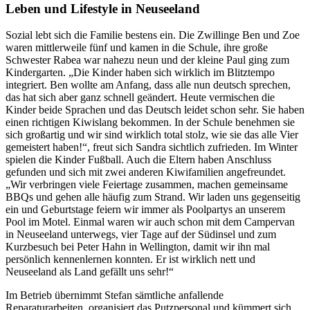
Leben und Lifestyle in Neuseeland
Sozial lebt sich die Familie bestens ein. Die Zwillinge Ben und Zoe
waren mittlerweile fünf und
kamen in die Schule, ihre große
Schwester Rabea war nahezu neun und der kleine Paul ging zum
Kindergarten. „Die Kinder haben sich wirklich im Blitztempo
integriert. Ben wollte am Anfang, dass alle nun deutsch sprechen,
das hat sich aber ganz schnell geändert. Heute vermischen die
Kinder beide Sprachen und das Deutsch leidet schon sehr. Sie haben
einen richtigen Kiwislang bekommen. In der Schule benehmen sie
sich großartig und wir sind wirklich total stolz, wie sie das alle Vier
gemeistert haben!“, freut sich Sandra sichtlich zufrieden. Im Winter
spielen die Kinder Fußball. Auch die Eltern haben Anschluss
gefunden und sich mit zwei anderen Kiwifamilien angefreundet.
„Wir verbringen viele Feiertage zusammen, machen gemeinsame
BBQs und gehen alle häufig zum Strand. Wir laden uns gegenseitig
ein und Geburtstage feiern wir immer als Poolpartys an unserem
Pool im Motel. Einmal waren wir auch schon mit dem Campervan
in Neuseeland unterwegs, vier Tage auf der Südinsel und zum
Kurzbesuch bei Peter Hahn in Wellington, damit wir ihn mal
persönlich kennenlernen konnten. Er ist wirklich nett und
Neuseeland als Land gefällt uns sehr!“
Im Betrieb übernimmt Stefan sämtliche anfallende
Reparaturarbeiten, organisiert das Putzpersonal und kümmert sich