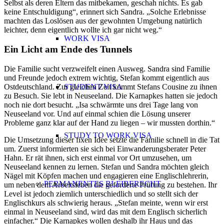
Selbst als deren Eltern das mitbekamen, geschah nichts. Es gab
keine Entschuldigung“, erinnert sich Sandra. „Solche Erlebnisse
machten das Loslösen aus der gewohnten Umgebung natürlich
leichter, denn eigentlich wollte ich gar nicht weg.“
WORK VISA
Ein Licht am Ende des Tunnels
Die Familie sucht verzweifelt einen Ausweg. Sandra sind Familie
und Freunde jedoch extrem wichtig, Stefan kommt eigentlich aus
Ostdeutschland. Zur gleichen Zeit kommt Stefans Cousine zu ihnen
STUDENT VISA
zu Besuch. Sie lebt in Neuseeland. Die Karnapkes hatten sie jedoch
noch nie dort besucht. „Isa schwärmte uns drei Tage lang von
Neuseeland vor. Und auf einmal schien die Lösung unserer
Probleme ganz klar auf der Hand zu liegen – wir mussten dorthin.“
STUDY TO WORK VISA
Die Umsetzung dieser fixen Idee setzte die Familie schnell in die Tat
um. Zuerst informierten sie sich bei Einwanderungsberater Peter
Hahn. Er rät ihnen, sich erst einmal vor Ort umzusehen, um
Neuseeland kennen zu lernen. Stefan und Sandra möchten gleich
Nägel mit Köpfen machen und engagieren eine Englischlehrerin,
PERMANENTES BLEIBERECHT
um neben dem Arbeitsleben die geforderte Prüfung zu bestehen. Ihr
Level ist jedoch ziemlich unterschiedlich und so stellt sich der
Englischkurs als schwierig heraus. „Stefan meinte, wenn wir erst
einmal in Neuseeland sind, wird das mit dem Englisch sicherlich
einfacher.“ Die Karnapkes wollen deshalb ihr Haus und das