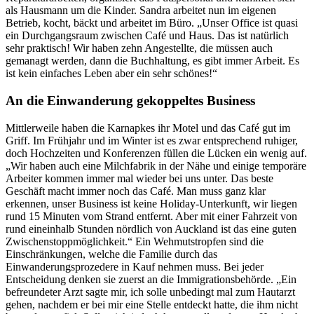
als Hausmann um die Kinder. Sandra arbeitet nun im eigenen
Betrieb, kocht, bäckt und arbeitet im Büro. „Unser Office ist quasi
ein Durchgangsraum zwischen Café und Haus. Das ist natürlich
sehr praktisch! Wir haben zehn Angestellte, die müssen auch
gemanagt werden, dann die Buchhaltung, es gibt immer Arbeit. Es
ist kein einfaches Leben aber ein sehr schönes!“
An die Einwanderung gekoppeltes Business
Mittlerweile haben die Karnapkes ihr Motel und das Café gut im
Griff. Im Frühjahr und im Winter ist es zwar entsprechend ruhiger,
doch Hochzeiten und Konferenzen füllen die Lücken ein wenig auf.
„Wir haben auch eine Milchfabrik in der Nähe und einige temporäre
Arbeiter kommen immer mal wieder bei uns unter. Das beste
Geschäft macht immer noch das Café. Man muss ganz klar
erkennen, unser Business ist keine Holiday-Unterkunft, wir liegen
rund 15 Minuten vom Strand entfernt. Aber mit einer Fahrzeit von
rund eineinhalb Stunden nördlich von Auckland ist das eine guten
Zwischenstoppmöglichkeit.“ Ein Wehmutstropfen sind die
Einschränkungen, welche die Familie durch das
Einwanderungsprozedere in Kauf nehmen muss. Bei jeder
Entscheidung denken sie zuerst an die Immigrationsbehörde. „Ein
befreundeter Arzt sagte mir, ich solle unbedingt mal zum Hautarzt
gehen, nachdem er bei mir eine Stelle entdeckt hatte, die ihm nicht