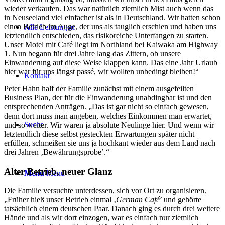
wieder verkaufen. Das war natürlich ziemlich Mist auch wenn das
in Neuseeland viel einfacher ist als in Deutschland. Wir hatten schon
einen Betrieb im Auge, der uns als tauglich erschien und haben uns
Alle Leistungen
letztendlich entschieden, das risikoreiche Unterfangen zu starten.
Unser Motel mit Café liegt im Northland bei
Kaiwaka am Highway
1. Nun begann für drei Jahre lang das Zittern, ob unsere
Einwanderung auf diese Weise klappen kann. Das eine Jahr Urlaub
hier war für uns längst passé, wir wollten unbedingt bleiben!“
Kontakt
Peter Hahn half der Familie zunächst mit einem ausgefeilten
Business Plan, der für die Einwanderung unabdingbar ist und den
entsprechenden Anträgen. „Das ist gar nicht so einfach gewesen,
denn dort muss man angeben, welches Einkommen man erwartet,
Suche
und so weiter. Wir waren ja absolute Neulinge hier. Und wenn wir
letztendlich diese selbst gesteckten Erwartungen später nicht
erfüllen, schmeißen sie uns ja hochkant wieder aus dem Land nach
drei Jahren ‚Bewährungsprobe’.“
Alter Betrieb, neuer Glanz
Menü
Menü
Die Familie versuchte unterdessen, sich vor Ort zu organisieren.
„Früher hieß unser Betrieb einmal ‚
German Café
’ und gehörte
tatsächlich einem deutschen Paar. Danach ging es durch drei weitere
Hände und als wir dort einzogen, war es einfach nur ziemlich