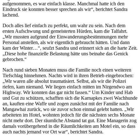
aufgenommen, es war einfach klasse. Manchmal hatte ich den
Eindruck sie konnten besser sprechen als wir“, berichtet Sandra
lachend.
Doch alles lief einfach zu perfekt, um wahr zu sein. Nach dem
ersten Aufschwung und gemeisterten Hürden, kam die Talfahrt.
„Wir mussten aufgrund der Einwanderungsbestimmungen mehr
Personal anstellen, als wir eigentlich gebraucht hätten. Und dann
kam der Winter…“, seufzt Sandra und erinnert sich an die harte Zeit.
„Diese hohe finanzielle Belastung hätte uns beinahe das Genick
gebrochen.“
Nach rund sieben Monaten muss die Familie noch einen weiteren
Tiefschlag hinnehmen. Nachts wird in ihren Betrieb eingebrochen:
„Wir waren alle absolut traumatisiert. Selbst, als wir die Polizei
riefen, kam niemand. Wir liegen einfach mitten im Nirgendwo am
Highway. Wir konnten das gar nicht fassen.“ Um Kinder und Hab
und Gut zu schützen, schafften sich die Karnapkes zwei Wachhunde
an, kauften eine Waffe und zogen zunächst mit der Familie nach
Mangawhai zurück, wo sie zuvor schon einmal gelebt hatten. „Wir
arbeiteten im Hotel, wohnten jedoch für die nächsten sechs Monate
nicht mehr dort. Der räumliche Abstand tat gut. Eine Managerin zog
damals vorübergehend in die Räumlichkeiten am Motel ein, so dass
auch nachts jemand vor Ort war“, berichtet Sandra.