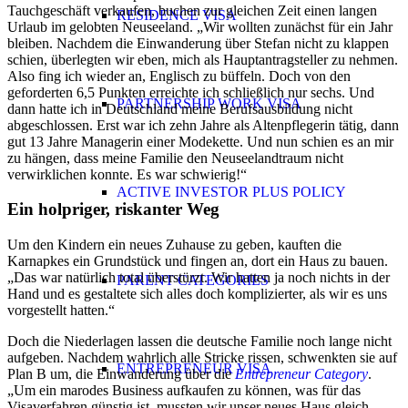
Tauchgeschäft verkaufen, buchen zur gleichen Zeit einen langen
RESIDENCE VISA
Urlaub im gelobten Neuseeland. „Wir wollten zunächst für ein Jahr
bleiben. Nachdem die Einwanderung über Stefan nicht zu klappen
schien, überlegten wir eben, mich als Hauptantragsteller zu nehmen.
Also fing ich wieder an, Englisch zu büffeln. Doch von den
geforderten 6,5 Punkten erreichte ich schließlich nur sechs. Und
PARTNERSHIP WORK VISA
dann hatte ich in Deutschland meine Berufsausbildung nicht
abgeschlossen. Erst war ich zehn Jahre als Altenpflegerin tätig, dann
gut 13 Jahre Managerin einer Modekette. Und nun schien es an mir
zu hängen, dass meine Familie den Neuseelandtraum nicht
verwirklichen konnte. Es war schwierig!“
ACTIVE INVESTOR PLUS POLICY
Ein holpriger, riskanter Weg
Um den Kindern ein neues Zuhause zu geben, kauften die
Karnapkes ein Grundstück und fingen an, dort ein Haus zu bauen.
„Das war natürlich total überstürzt. Wir hatten ja noch nichts in der
PARENT CATEGORIES
Hand und es gestaltete sich alles doch komplizierter, als wir es uns
vorgestellt hatten.“
Doch die Niederlagen lassen die deutsche Familie noch lange nicht
aufgeben. Nachdem wahrlich alle Stricke rissen, schwenkten sie auf
ENTREPRENEUR VISA
Plan B um, die Einwanderung über die
Entrepreneur Category
.
„Um ein marodes Business aufkaufen zu können, was für das
Visaverfahren günstig ist, mussten wir unser neues Haus gleich