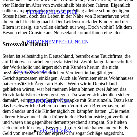
vier Kinder im Alter von zweieinhalb bis sieben Jahren. Eigentlich
sollte man meinen, dass sie mit dem Alltag alleine schon genügend
FIRMENPHILOSOPHIE
Stress haben, doch das Leben in der Nähe von Bremerhaven wird
ihnen nicht leicht gemacht. Der Leidensdruck der Kinder und der
Eltern ist riesig, sie wollen einfach nur weg. Doch wohin? Mit dem
Besuch einer Cousine aus Neuseeland kommt ihnen eine Idee…
KUNDENEMPFEHLUNGEN
Stressvolle Heimat
Stefan ist selbständig in Deutschland, betreibt eine Tauchfirma, die
auf Unterwasserarbeiten spezialisiert ist. Zwölf lange Jahre schuftet
der Workaholic und ärgert sich mit Kunden herum, die nicht
Visum Neuseeland
bezahlen, muss seinen ehrlichen Verdienst in langjährigen
Gerichtsprozessen einklagen. Auch als Vermieter eines Wohnhauses
hat er zusätzlich Ärger am Hals. „Wenn wir in Deutschland
geblieben wären, wär bei meinem Mann binnen zwei Jahren das
Herzinfarktrisiko extrem gestiegen. Da war er sich ziemlich sicher
damals“, erinnert sich Sandra Karnapke mit Stirnrunzeln. Dazu kam
TEMPORARY VISA
das beschwerliche Leben in einem Vorort von Bremerhaven, mit
dem Sandra und die Kinder täglich zu kämpfen hatten. „Die meist
älteren Einwohner hatten früher in der Fischindustrie gut verdient
und waren uns gegenüber dementsprechend arrogant. Sie hielten
sich einfach für etwas Besseres. In der Schule haben andere Kids
VISITOR VISA
Geld von meiner Tochter erpresst, ihr sogar Schläge angedroht.