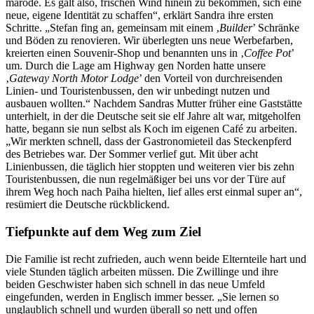
marode. Es galt also, frischen Wind hinein zu bekommen, sich eine
neue, eigene Identität zu schaffen“, erklärt Sandra ihre ersten
Schritte. „Stefan fing an, gemeinsam mit einem ‚
Builder
’ Schränke
und Böden zu renovieren. Wir überlegten uns neue Werbefarben,
kreierten einen Souvenir-Shop und benannten uns in ‚
Coffee Pot
’
um. Durch die Lage am Highway gen Norden hatte unsere
‚
Gateway North Motor Lodge
’ den Vorteil von durchreisenden
Linien- und Touristenbussen, den wir unbedingt nutzen und
ausbauen wollten.“ Nachdem Sandras Mutter früher eine Gaststätte
unterhielt, in der die Deutsche seit sie elf Jahre alt war, mitgeholfen
hatte, begann sie nun selbst als Koch im eigenen Café zu arbeiten.
„Wir merkten schnell, dass der Gastronomieteil das Steckenpferd
des Betriebes war. Der Sommer verlief gut. Mit über acht
Linienbussen, die täglich hier stoppten und weiteren vier bis zehn
Touristenbussen, die nun regelmäßiger bei uns vor der Türe auf
ihrem Weg hoch nach Paiha hielten, lief alles erst einmal super an“,
resümiert die Deutsche rückblickend.
Tiefpunkte auf dem Weg zum Ziel
Die Familie ist recht zufrieden, auch wenn beide Elternteile hart und
viele Stunden täglich arbeiten müssen. Die Zwillinge und ihre
beiden Geschwister haben sich schnell in das neue Umfeld
eingefunden, werden in Englisch immer besser.
„Sie lernen so
unglaublich schnell und wurden überall so nett und offen