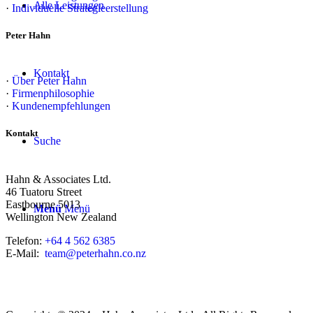
Alle Leistungen
·
Individuelle Strategieerstellung
Peter Hahn
Kontakt
·
Über Peter Hahn
·
Firmenphilosophie
·
Kundenempfehlungen
Kontakt
Suche
Hahn & Associates Ltd.
46 Tuatoru Street
Eastbourne 5013
Menü
Menü
Wellington New Zealand
Telefon:
+64 4 562 6385
E-Mail:
team@peterhahn.co.nz