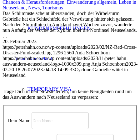
Chancen & Herausforderungen
,
Einwanderung allgemein
,
Leben in
Neuseeland
,
News
,
Tourismus
Das Schlimmste scheint überstanden, doch der Wirbelsturm
Gabrielle hat ein Schlachtfeld der Verwüstung hinter sich gelassen.
Nach den Sturmfluten in Auckland zwei Wochen zuvor, wanderte
KUNDENEMPFEHLUNGEN
nun Anfang der Woche der Zyklon über die Nordinsel Neuseelands.
…
20. Februar 2023
https://peterhahn.co.nz/wp-content/uploads/2023/02/NZ-Red-Cross-
Disaster-Fund-scaled.jpg
1296
2560
Anja Schoenborn
https://peterhahn.co.nz/wp-content/uploads/2023/11/peter-hahn-
Visum Neuseeland
auswandern-neuseeland-logo-1030x399.png
Anja Schoenborn
2023-
02-20 18:26:07
2023-04-18 14:09:33
Cyclone Gabrielle wütet in
Neuseeland
TEMPORARY VISA
Trage Dich in den Newsletter ein, um keine Neuigkeiten rund um
das Auswandern nach Neuseeland zu verpassen:
VISITOR VISA
Dein Name