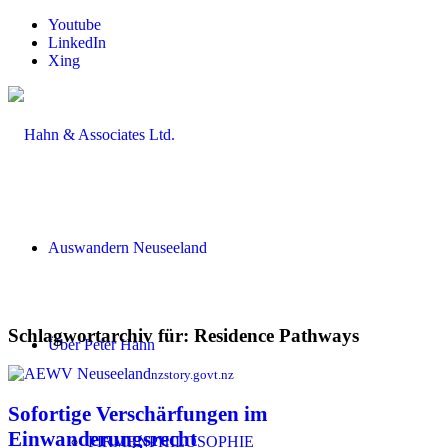
Youtube
LinkedIn
Xing
Auswandern Neuseeland
Schlagwortarchiv für:
Residence Pathways
Über Peter Hahn
nzstory.govt.nz
Sofortige Verschärfungen im
Einwanderungsrecht
FIRMENPHILOSOPHIE