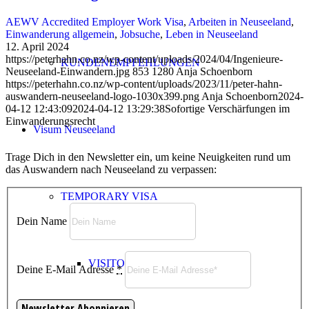
AEWV Accredited Employer Work Visa
,
Arbeiten in Neuseeland
,
Einwanderung allgemein
,
Jobsuche
,
Leben in Neuseeland
12. April 2024
https://peterhahn.co.nz/wp-content/uploads/2024/04/Ingenieure-
KUNDENEMPFEHLUNGEN
Neuseeland-Einwandern.jpg
853
1280
Anja Schoenborn
https://peterhahn.co.nz/wp-content/uploads/2023/11/peter-hahn-
auswandern-neuseeland-logo-1030x399.png
Anja Schoenborn
2024-
04-12 12:43:09
2024-04-12 13:29:38
Sofortige Verschärfungen im
Einwanderungsrecht
Visum Neuseeland
Trage Dich in den Newsletter ein, um keine Neuigkeiten rund um
das Auswandern nach Neuseeland zu verpassen:
TEMPORARY VISA
Dein Name
VISITOR VISA
Deine E-Mail Adresse
*