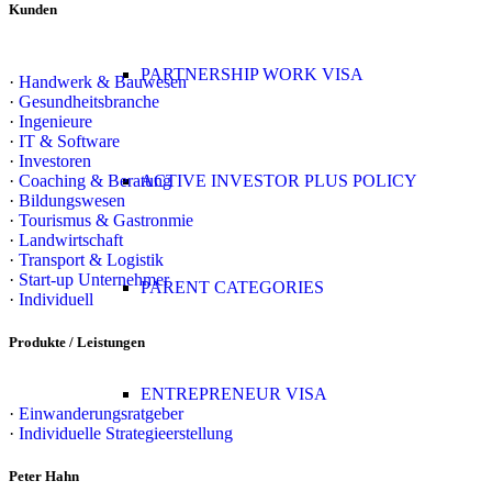
Kunden
PARTNERSHIP WORK VISA
·
Handwerk & Bauwesen
·
Gesundheitsbranche
·
Ingenieure
·
IT & Software
·
Investoren
·
Coaching & Beratung
ACTIVE INVESTOR PLUS POLICY
·
Bildungswesen
·
Tourismus & Gastronmie
·
Landwirtschaft
·
Transport & Logistik
·
Start-up Unternehmer
PARENT CATEGORIES
·
Individuell
Produkte / Leistungen
ENTREPRENEUR VISA
·
Einwanderungsratgeber
·
Individuelle Strategieerstellung
Peter Hahn