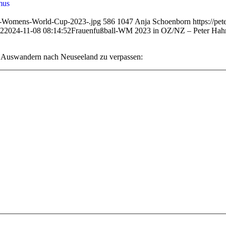
mus
dio-Womens-World-Cup-2023-.jpg
586
1047
Anja Schoenborn
https://p
02
2024-11-08 08:14:52
Frauenfußball-WM 2023 in OZ/NZ – Peter Hahn
s Auswandern nach Neuseeland zu verpassen: