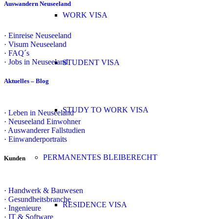
Auswandern Neuseeland
WORK VISA
·
Einreise Neuseeland
·
Visum Neuseeland
·
FAQ´s
·
Jobs in Neuseeland
STUDENT VISA
Aktuelles – Blog
STUDY TO WORK VISA
·
Leben in Neuseeland
·
Neuseeland Einwohner
·
Auswanderer Fallstudien
·
Einwanderportraits
PERMANENTES BLEIBERECHT
Kunden
·
Handwerk & Bauwesen
·
Gesundheitsbranche
RESIDENCE VISA
·
Ingenieure
·
IT & Software