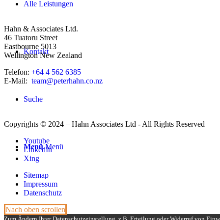
Alle Leistungen
Hahn & Associates Ltd.
46 Tuatoru Street
Eastbourne 5013
Kontakt
Wellington New Zealand
Telefon:
+64 4 562 6385
E-Mail:
team@peterhahn.co.nz
Suche
Copyrights © 2024 – Hahn Associates Ltd - All Rights Reserved
Youtube
Menü
Menü
LinkedIn
Xing
Sitemap
Impressum
Datenschutz
Nach oben scrollen
Zum Ändern Ihrer Datenschutzeinstellung, z.B. Erteilung oder Widerruf von Einwi