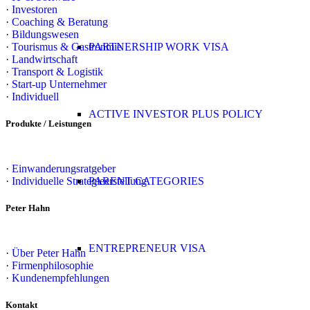
·
Investoren
·
Coaching & Beratung
·
Bildungswesen
·
Tourismus & Gastronmie
PARTNERSHIP WORK VISA
·
Landwirtschaft
·
Transport & Logistik
·
Start-up Unternehmer
·
Individuell
ACTIVE INVESTOR PLUS POLICY
Produkte / Leistungen
·
Einwanderungsratgeber
·
Individuelle Strategieerstellung
PARENT CATEGORIES
Peter Hahn
ENTREPRENEUR VISA
·
Über Peter Hahn
·
Firmenphilosophie
·
Kundenempfehlungen
Kontakt