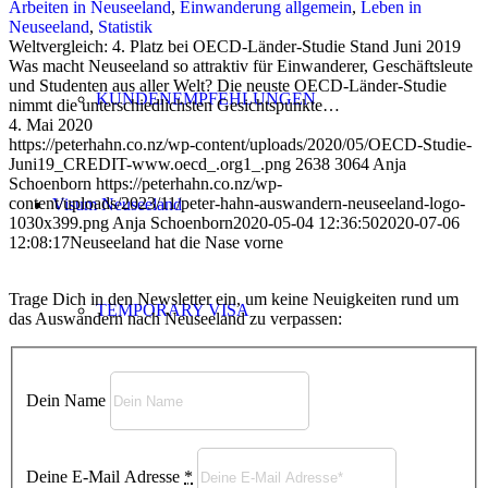
Arbeiten in Neuseeland
,
Einwanderung allgemein
,
Leben in
Neuseeland
,
Statistik
Weltvergleich: 4. Platz bei OECD-Länder-Studie Stand Juni 2019
Was macht Neuseeland so attraktiv für Einwanderer, Geschäftsleute
und Studenten aus aller Welt? Die neuste OECD-Länder-Studie
KUNDENEMPFEHLUNGEN
nimmt die unterschiedlichsten Gesichtspunkte…
4. Mai 2020
https://peterhahn.co.nz/wp-content/uploads/2020/05/OECD-Studie-
Juni19_CREDIT-www.oecd_.org1_.png
2638
3064
Anja
Schoenborn
https://peterhahn.co.nz/wp-
content/uploads/2023/11/peter-hahn-auswandern-neuseeland-logo-
Visum Neuseeland
1030x399.png
Anja Schoenborn
2020-05-04 12:36:50
2020-07-06
12:08:17
Neuseeland hat die Nase vorne
Trage Dich in den Newsletter ein, um keine Neuigkeiten rund um
TEMPORARY VISA
das Auswandern nach Neuseeland zu verpassen:
Dein Name
VISITOR VISA
Deine E-Mail Adresse
*