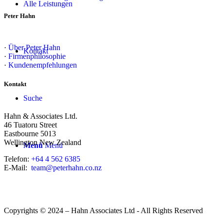
Alle Leistungen
Peter Hahn
·
Über Peter Hahn
Kontakt
·
Firmenphilosophie
·
Kundenempfehlungen
Kontakt
Suche
Hahn & Associates Ltd.
46 Tuatoru Street
Eastbourne 5013
Wellington New Zealand
Menü
Menü
Telefon:
+64 4 562 6385
E-Mail:
team@peterhahn.co.nz
Copyrights © 2024 – Hahn Associates Ltd - All Rights Reserved