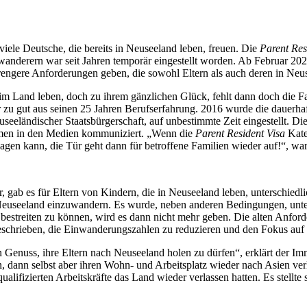
ele Deutsche, die bereits in Neuseeland leben, freuen. Die
Parent Res
nderern war seit Jahren temporär eingestellt worden. Ab Februar 2020
rengere Anforderungen geben, die sowohl Eltern als auch deren in Neu
m Land leben, doch zu ihrem gänzlichen Glück, fehlt dann doch die Fam
r zu gut aus seinen 25 Jahren Berufserfahrung. 2016 wurde die dauerh
eeländischer Staatsbürgerschaft, auf unbestimmte Zeit eingestellt. Die
amen in den Medien kommuniziert. „Wenn die
Parent Resident Visa
Kateg
en kann, die Tür geht dann für betroffene Familien wieder auf!“, war
, gab es für Eltern von Kindern, die in Neuseeland leben, unterschied
seeland einzuwandern. Es wurde, neben anderen Bedingungen, unter 
bestreiten zu können, wird es dann nicht mehr geben. Die alten Anfor
eschrieben, die Einwanderungszahlen zu reduzieren und den Fokus auf
Genuss, ihre Eltern nach Neuseeland holen zu dürfen“, erklärt der Im
ten, dann selbst aber ihren Wohn- und Arbeitsplatz wieder nach Asien ve
lifizierten Arbeitskräfte das Land wieder verlassen hatten. Es stellte s