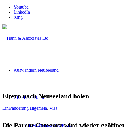
Youtube
LinkedIn
Xing
Auswandern Neuseeland
Eltern nach Neuseeland holen
Über Peter Hahn
Einwanderung allgemein
,
Visa
Die Parent Category wird wieder geöffnet
FIRMENPHILOSOPHIE