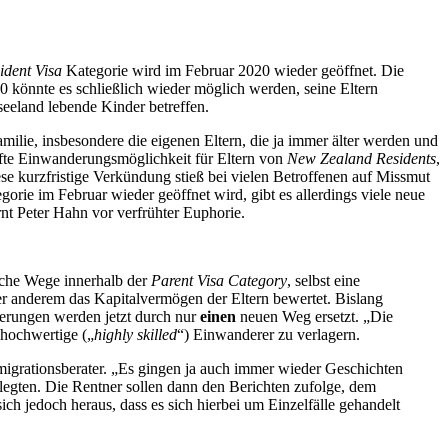
ident Visa
Kategorie wird im Februar 2020 wieder geöffnet. Die
 könnte es schließlich wieder möglich werden, seine Eltern
seeland lebende Kinder betreffen.
ilie, insbesondere die eigenen Eltern, die ja immer älter werden und
afte Einwanderungsmöglichkeit für Eltern von
New Zealand Residents
,
se kurzfristige Verkündung stieß bei vielen Betroffenen auf Missmut
orie im Februar wieder geöffnet wird, gibt es allerdings viele neue
nt Peter Hahn vor verfrühter Euphorie.
liche Wege innerhalb der
Parent Visa Category
, selbst eine
anderem das Kapitalvermögen der Eltern bewertet. Bislang
derungen werden jetzt durch nur
einen
neuen Weg ersetzt. „Die
 hochwertige („
highly skilled
“) Einwanderer zu verlagern.
migrationsberater. „Es gingen ja auch immer wieder Geschichten
rlegten. Die Rentner sollen dann den Berichten zufolge, dem
ich jedoch heraus, dass es sich hierbei um Einzelfälle gehandelt