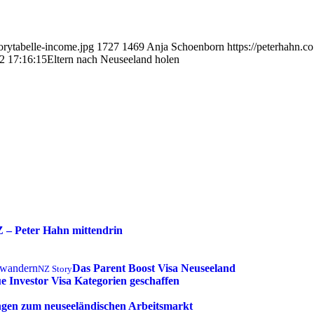
orytabelle-income.jpg
1727
1469
Anja Schoenborn
https://peterhahn.
2 17:16:15
Eltern nach Neuseeland holen
– Peter Hahn mittendrin
Das Parent Boost Visa Neuseeland
NZ Story
e Investor Visa Kategorien geschaffen
ngen zum neuseeländischen Arbeitsmarkt