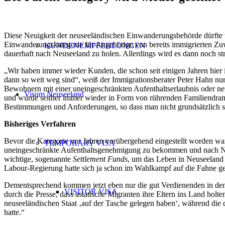
Diese Neuigkeit der neuseeländischen Einwanderungsbehörde dürfte vi
Einwanderungskategorie für Angehörige von bereits immigrierten Zuwa
KUNDENEMPFEHLUNGEN
dauerhaft nach Neuseeland zu holen. Allerdings wird es dann noch st
„Wir haben immer wieder Kunden, die schon seit einigen Jahren hier i
dann so weit weg sind“, weiß der Immigrationsberater Peter Hahn nu
Bewohnern mit einer uneingeschränkten Aufenthaltserlaubnis oder neus
Visum Neuseeland
und wurde seither immer wieder in Form von rührenden Familiendr
Bestimmungen und Anforderungen, so dass man nicht grundsätzlich sag
Bisheriges Verfahren
Bevor die Kategorie vor Jahren vorübergehend eingestellt worden war
TEMPORARY VISA
uneingeschränkte Aufenthaltsgenehmigung zu bekommen und nach Neu
wichtige, sogenannte
Settlement Funds
, um das Leben in Neuseeland 
Labour-Regierung hatte sich ja schon im Wahlkampf auf die Fahne g
Dementsprechend kommen jetzt eben nur die gut Verdienenden in den 
VISITOR VISA
durch die Presse, dass asiatische Migranten ihre Eltern ins Land hol
neuseeländischen Staat ‚auf der Tasche gelegen haben‘, während die qua
hatte.“