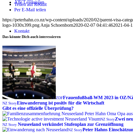
Alle Leistungen
Teilen auf Reddit
Per E-Mail teilen
https://peterhahn.co.nz/wp-content/uploads/2020/02/parent-visa-categ
logo-1030x399.png
Anja Schoenborn
2020-02-07 04:41:46
2021-04-1
Kontakt
Das könnte Dich auch interessieren
Suche
Menü
Menü
Frauenfußball-WM 2023 in OZ/NZ 
ZDF
Einwanderung ist positiv für die Wirtschaft
NZ Story
Gibt es eine offizielle Überprüfung?
Zwei neu
NZ Story
Neuseeland verkündet Stufenplan zur Grenzöffnung
NZ Story
Peter Hahns Einschätzu
NZ Story