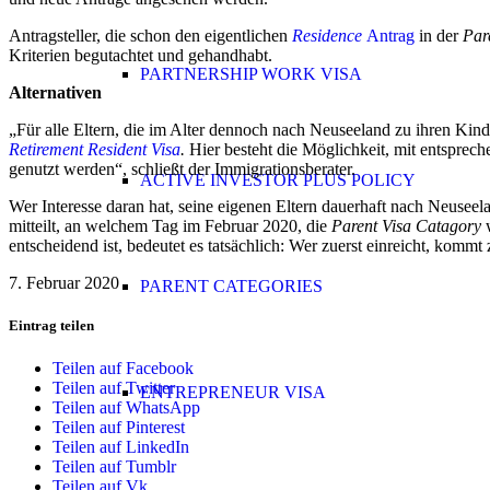
Antragsteller, die schon den eigentlichen
Residence
Antrag
in der
Par
Kriterien begutachtet und gehandhabt.
PARTNERSHIP WORK VISA
Alternativen
„Für alle Eltern, die im Alter dennoch nach Neuseeland zu ihren Ki
Retirement Resident Visa
.
Hier besteht die Möglichkeit, mit entspre
genutzt werden“, schließt der Immigrationsberater.
ACTIVE INVESTOR PLUS POLICY
Wer Interesse daran hat, seine eigenen Eltern dauerhaft nach Neuseel
mitteilt, an welchem Tag im Februar 2020, die
Parent Visa Catagory
w
entscheidend ist, bedeutet es tatsächlich: Wer zuerst einreicht, kommt 
7. Februar 2020
PARENT CATEGORIES
Eintrag teilen
Teilen auf Facebook
Teilen auf Twitter
ENTREPRENEUR VISA
Teilen auf WhatsApp
Teilen auf Pinterest
Teilen auf LinkedIn
Teilen auf Tumblr
Teilen auf Vk