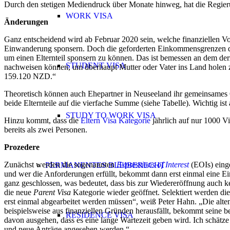
Durch den stetigen Mediendruck über Monate hinweg, hat die Regie
WORK VISA
Änderungen
Ganz entscheidend wird ab Februar 2020 sein, welche finanziellen Vo
Einwanderung sponsern. Doch die geforderten Einkommensgrenzen der
um einen Elternteil sponsern zu können. Das ist bemessen an dem d
STUDENT VISA
nachweisen können, um überhaupt Mutter oder Vater ins Land holen zu
159.120 NZD.“
Theoretisch können auch Ehepartner in Neuseeland ihr gemeinsames Ge
beide Elternteile auf die vierfache Summe (siehe Tabelle). Wichtig is
STUDY TO WORK VISA
Hinzu kommt, dass die
Eltern Visa Kategorie
jährlich auf nur 1000 Vi
bereits als zwei Personen.
Prozedere
Zunächst werden die sogenannten
Expressions of Interest
(EOIs) einge
PERMANENTES BLEIBERECHT
und wer die Anforderungen erfüllt, bekommt dann erst einmal eine Ein
ganz geschlossen, was bedeutet, dass bis zur Wiedereröffnung auch
die neue
Parent Visa
Kategorie wieder geöffnet. Selektiert werden d
erst einmal abgearbeitet werden müssen“, weiß Peter Hahn. „Die alt
beispielsweise aus finanziellen Gründen herausfällt, bekommt seine b
RESIDENCE VISA
davon ausgehen, dass es eine lange Wartezeit geben wird. Ich schätze 
und neue Anträge angesehen werden.“