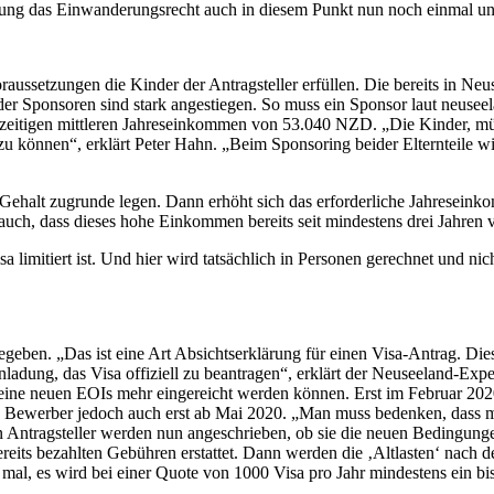
rung das Einwanderungsrecht auch in diesem Punkt nun noch einmal u
raussetzungen die Kinder der Antragsteller erfüllen. Die bereits in Ne
 Sponsoren sind stark angestiegen. So muss ein Sponsor laut neusee
erzeitigen mittleren Jahreseinkommen von 53.040 NZD. „Die Kinder, m
 können“, erklärt Peter Hahn. „Beim Sponsoring beider Elternteile wir
halt zugrunde legen. Dann erhöht sich das erforderliche Jahreseinkom
t auch, dass dieses hohe Einkommen bereits seit mindestens drei Jahren 
sa limitiert ist. Und hier wird tatsächlich in Personen gerechnet und ni
geben. „Das ist eine Art Absichtserklärung für einen Visa-Antrag. Di
ladung, das Visa offiziell zu beantragen“, erklärt der Neuseeland-Exp
 keine neuen EOIs mehr eingereicht werden können. Erst im Februar 
ie Bewerber jedoch auch erst ab Mai 2020. „Man muss bedenken, dass
en Antragsteller werden nun angeschrieben, ob sie die neuen Bedingun
ereits bezahlten Gebühren erstattet. Dann werden die ‚Altlasten‘ nach
mal, es wird bei einer Quote von 1000 Visa pro Jahr mindestens ein bis