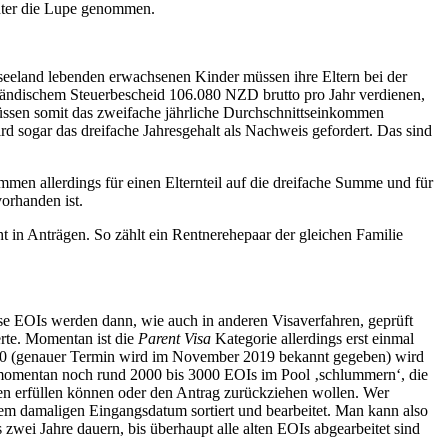
nter die Lupe genommen.
useeland lebenden erwachsenen Kinder müssen ihre Eltern bei der
ländischem Steuerbescheid 106.080 NZD brutto pro Jahr verdienen,
üssen somit das zweifache jährliche Durchschnittseinkommen
d sogar das dreifache Jahresgehalt als Nachweis gefordert. Das sind
men allerdings für einen Elternteil auf die dreifache Summe und für
vorhanden ist.
cht in Anträgen. So zählt ein Rentnerehepaar der gleichen Familie
ese EOIs werden dann, wie auch in anderen Visaverfahren, geprüft
erte. Momentan ist die
Parent Visa
Kategorie allerdings erst einmal
2020 (genauer Termin wird im November 2019 bekannt gegeben) wird
 momentan noch rund 2000 bis 3000 EOIs im Pool ‚schlummern‘, die
gen erfüllen können oder den Antrag zurückziehen wollen. Wer
 dem damaligen Eingangsdatum sortiert und bearbeitet. Man kann also
 zwei Jahre dauern, bis überhaupt alle alten EOIs abgearbeitet sind