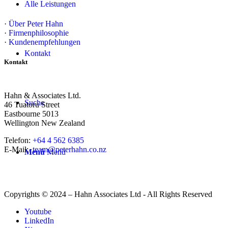
Alle Leistungen
·
Über Peter Hahn
·
Firmenphilosophie
·
Kundenempfehlungen
Kontakt
Kontakt
Hahn & Associates Ltd.
Suche
46 Tuatoru Street
Eastbourne 5013
Wellington New Zealand
Telefon:
+64 4 562 6385
E-Mail:
team@peterhahn.co.nz
Menü
Menü
Copyrights © 2024 – Hahn Associates Ltd - All Rights Reserved
Youtube
LinkedIn