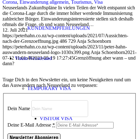
Corona
,
Einwanderung allgemein
,
Tourismus
,
Visa
Neuseelands Zukunftspläne In vielen Teilen der Welt entspannt sich
die Corona-Lage durch die immer höher werdende Immunisierung
zahlreicher Bürger. Einwanderungsinteressierte stellen sich deshalb
oftmals die Frage, ob und wann Neuseeland…
KUNDENEMPFEHLUNGEN
12. Juli 2021
https://peterhahn.co.nz/wp-content/uploads/2021/07/Aussichten-
nach-der-Grenzoeffnung.jpg
486
729
Anja Schoenborn
https://peterhahn.co.nz/wp-content/uploads/2023/11/peter-hahn-
auswandern-neuseeland-logo-1030x399.png
Anja Schoenborn
2021-
07-12 11:01:48
2023-05-19 17:27:45
Grenzöffnung aber wann – und
Visum Neuseeland
dann?
Trage Dich in den Newsletter ein, um keine Neuigkeiten rund um
das Auswandern nach Neuseeland zu verpassen:
TEMPORARY VISA
Dein Name
VISITOR VISA
Deine E-Mail Adresse
*