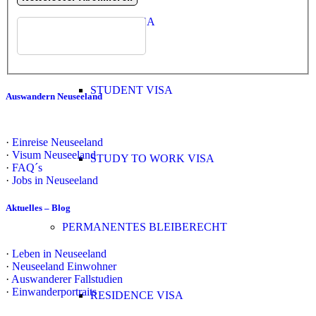
WORK VISA
STUDENT VISA
Auswandern Neuseeland
·
Einreise Neuseeland
·
Visum Neuseeland
STUDY TO WORK VISA
·
FAQ´s
·
Jobs in Neuseeland
Aktuelles – Blog
PERMANENTES BLEIBERECHT
·
Leben in Neuseeland
·
Neuseeland Einwohner
·
Auswanderer Fallstudien
·
Einwanderportraits
RESIDENCE VISA