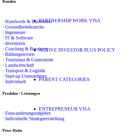
Kunden
PARTNERSHIP WORK VISA
·
Handwerk & Bauwesen
·
Gesundheitsbranche
·
Ingenieure
·
IT & Software
·
Investoren
·
Coaching & Beratung
ACTIVE INVESTOR PLUS POLICY
·
Bildungswesen
·
Tourismus & Gastronmie
·
Landwirtschaft
·
Transport & Logistik
·
Start-up Unternehmer
PARENT CATEGORIES
·
Individuell
Produkte / Leistungen
ENTREPRENEUR VISA
·
Einwanderungsratgeber
·
Individuelle Strategieerstellung
Peter Hahn