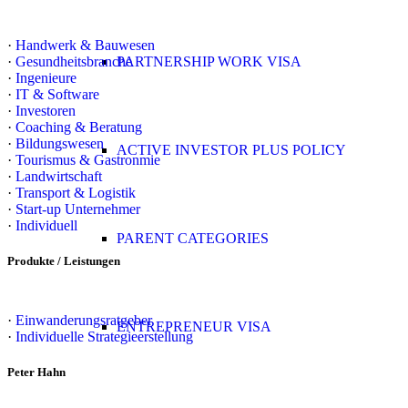
·
Handwerk & Bauwesen
·
Gesundheitsbranche
PARTNERSHIP WORK VISA
·
Ingenieure
·
IT & Software
·
Investoren
·
Coaching & Beratung
·
Bildungswesen
ACTIVE INVESTOR PLUS POLICY
·
Tourismus & Gastronmie
·
Landwirtschaft
·
Transport & Logistik
·
Start-up Unternehmer
·
Individuell
PARENT CATEGORIES
Produkte / Leistungen
·
Einwanderungsratgeber
ENTREPRENEUR VISA
·
Individuelle Strategieerstellung
Peter Hahn