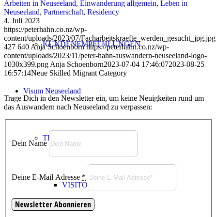
Arbeiten in Neuseeland
,
Einwanderung allgemein
,
Leben in
Neuseeland
,
Partnerschaft
,
Residency
4. Juli 2023
https://peterhahn.co.nz/wp-
content/uploads/2023/07/Facharbeitskraefte_werden_gesucht_jpg.jpg
KUNDENEMPFEHLUNGEN
427
640
Anja Schoenborn
https://peterhahn.co.nz/wp-
content/uploads/2023/11/peter-hahn-auswandern-neuseeland-logo-
1030x399.png
Anja Schoenborn
2023-07-04 17:46:07
2023-08-25
16:57:14
Neue Skilled Migrant Category
Visum Neuseeland
Trage Dich in den Newsletter ein, um keine Neuigkeiten rund um
das Auswandern nach Neuseeland zu verpassen:
TEMPORARY VISA
Dein Name
Deine E-Mail Adresse
*
VISITOR VISA