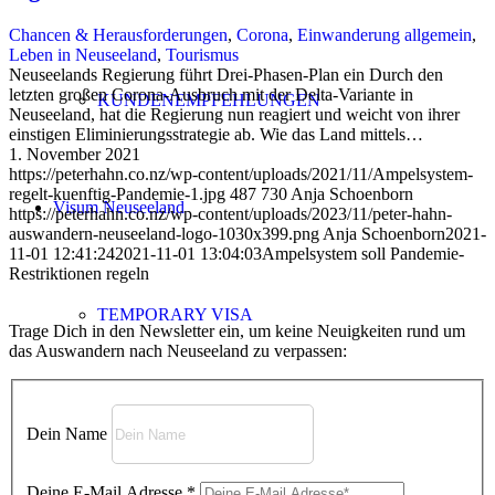
Chancen & Herausforderungen
,
Corona
,
Einwanderung allgemein
,
Leben in Neuseeland
,
Tourismus
Neuseelands Regierung führt Drei-Phasen-Plan ein Durch den
letzten großen Corona-Ausbruch mit der Delta-Variante in
KUNDENEMPFEHLUNGEN
Neuseeland, hat die Regierung nun reagiert und weicht von ihrer
einstigen Eliminierungsstrategie ab. Wie das Land mittels…
1. November 2021
https://peterhahn.co.nz/wp-content/uploads/2021/11/Ampelsystem-
regelt-kuenftig-Pandemie-1.jpg
487
730
Anja Schoenborn
Visum Neuseeland
https://peterhahn.co.nz/wp-content/uploads/2023/11/peter-hahn-
auswandern-neuseeland-logo-1030x399.png
Anja Schoenborn
2021-
11-01 12:41:24
2021-11-01 13:04:03
Ampelsystem soll Pandemie-
Restriktionen regeln
TEMPORARY VISA
Trage Dich in den Newsletter ein, um keine Neuigkeiten rund um
das Auswandern nach Neuseeland zu verpassen:
VISITOR VISA
Dein Name
Deine E-Mail Adresse
*