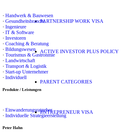
·
Handwerk & Bauwesen
·
Gesundheitsbranche
PARTNERSHIP WORK VISA
·
Ingenieure
·
IT & Software
·
Investoren
·
Coaching & Beratung
·
Bildungswesen
ACTIVE INVESTOR PLUS POLICY
·
Tourismus & Gastronmie
·
Landwirtschaft
·
Transport & Logistik
·
Start-up Unternehmer
·
Individuell
PARENT CATEGORIES
Produkte / Leistungen
·
Einwanderungsratgeber
ENTREPRENEUR VISA
·
Individuelle Strategieerstellung
Peter Hahn