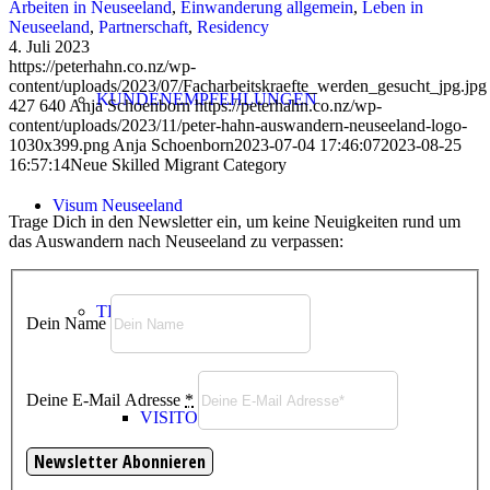
Arbeiten in Neuseeland
,
Einwanderung allgemein
,
Leben in
Neuseeland
,
Partnerschaft
,
Residency
4. Juli 2023
https://peterhahn.co.nz/wp-
content/uploads/2023/07/Facharbeitskraefte_werden_gesucht_jpg.jpg
KUNDENEMPFEHLUNGEN
427
640
Anja Schoenborn
https://peterhahn.co.nz/wp-
content/uploads/2023/11/peter-hahn-auswandern-neuseeland-logo-
1030x399.png
Anja Schoenborn
2023-07-04 17:46:07
2023-08-25
16:57:14
Neue Skilled Migrant Category
Visum Neuseeland
Trage Dich in den Newsletter ein, um keine Neuigkeiten rund um
das Auswandern nach Neuseeland zu verpassen:
TEMPORARY VISA
Dein Name
Deine E-Mail Adresse
*
VISITOR VISA