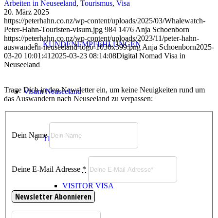
Arbeiten in Neuseeland
,
Tourismus
,
Visa
20. März 2025
https://peterhahn.co.nz/wp-content/uploads/2025/03/Whalewatch-
Peter-Hahn-Touristen-visum.jpg
984
1476
Anja Schoenborn
https://peterhahn.co.nz/wp-content/uploads/2023/11/peter-hahn-
KUNDENEMPFEHLUNGEN
auswandern-neuseeland-logo-1030x399.png
Anja Schoenborn
2025-
03-20 10:01:41
2025-03-23 08:14:08
Digital Nomad Visa in
Neuseeland
Trage Dich in den Newsletter ein, um keine Neuigkeiten rund um
Visum Neuseeland
das Auswandern nach Neuseeland zu verpassen:
Dein Name
TEMPORARY VISA
Deine E-Mail Adresse
*
VISITOR VISA