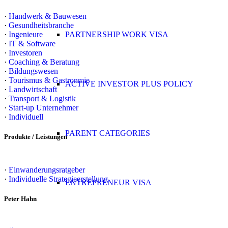
·
Handwerk & Bauwesen
·
Gesundheitsbranche
·
Ingenieure
PARTNERSHIP WORK VISA
·
IT & Software
·
Investoren
·
Coaching & Beratung
·
Bildungswesen
·
Tourismus & Gastronmie
ACTIVE INVESTOR PLUS POLICY
·
Landwirtschaft
·
Transport & Logistik
·
Start-up Unternehmer
·
Individuell
PARENT CATEGORIES
Produkte / Leistungen
·
Einwanderungsratgeber
·
Individuelle Strategieerstellung
ENTREPRENEUR VISA
Peter Hahn