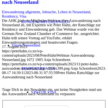
nach Neuseeland
Einwanderung allgemein
,
Jobsuche
,
Leben in Neuseeland
,
Residency
,
Visa
Die AHK hielt ein Mitglieder-Webinar über Auswanderung nach
KUNDENEMPFEHLUNGEN
Neuseeland ab, mit Experten wie Peter Hahn, der Ratschläge zur
Residency und Einwanderung gab. Das Webinar wurde von der
German-New Zealand Chamber of Commerce Inc. ausgerichtet.
Hahn teilt seinen Vortrag auf YouTube, erklärt
Einwanderungsstrategien und beantwortet Fragen.
Visum Neuseeland
17. August 2023
https://peterhahn.co.nz/wp-
content/uploads/2023/08/PeterHahnWebinar-Auswanderung-
Neuseeland.jpg
1072
1905
Anja Schoenborn
https://peterhahn.co.nz/wp-content/uploads/2023/11/peter-hahn-
auswandern-neuseeland-logo-1030x399.png
Anja Schoenborn
2023-
TEMPORARY VISA
08-17 16:39:11
2023-08-31 07:35:59
Peter Hahns Ratschläge zur
Auswanderung nach Neuseeland
Trage Dich in den Newsletter ein, um keine Neuigkeiten rund um
VISITOR VISA
das Auswandern nach Neuseeland zu verpassen: