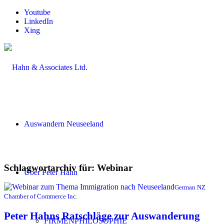
Youtube
LinkedIn
Xing
Auswandern Neuseeland
Schlagwortarchiv für:
Webinar
Über Peter Hahn
German NZ
Chamber of Commerce Inc.
Peter Hahns Ratschläge zur Auswanderung
FIRMENPHILOSOPHIE