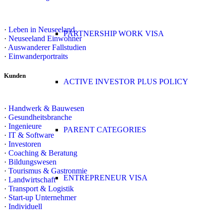
·
Leben in Neuseeland
PARTNERSHIP WORK VISA
·
Neuseeland Einwohner
·
Auswanderer Fallstudien
·
Einwanderportraits
Kunden
ACTIVE INVESTOR PLUS POLICY
·
Handwerk & Bauwesen
·
Gesundheitsbranche
·
Ingenieure
PARENT CATEGORIES
·
IT & Software
·
Investoren
·
Coaching & Beratung
·
Bildungswesen
·
Tourismus & Gastronmie
ENTREPRENEUR VISA
·
Landwirtschaft
·
Transport & Logistik
·
Start-up Unternehmer
·
Individuell