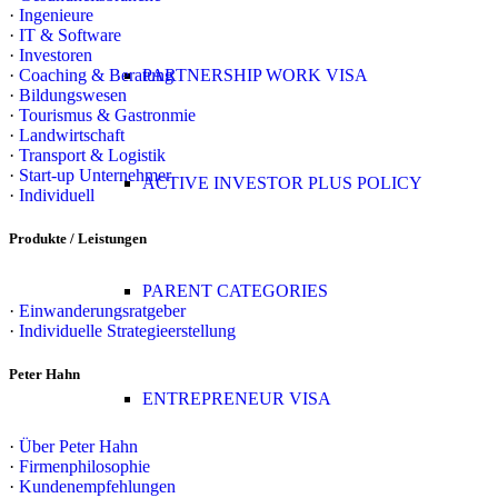
·
Ingenieure
·
IT & Software
·
Investoren
·
Coaching & Beratung
PARTNERSHIP WORK VISA
·
Bildungswesen
·
Tourismus & Gastronmie
·
Landwirtschaft
·
Transport & Logistik
·
Start-up Unternehmer
ACTIVE INVESTOR PLUS POLICY
·
Individuell
Produkte / Leistungen
PARENT CATEGORIES
·
Einwanderungsratgeber
·
Individuelle Strategieerstellung
Peter Hahn
ENTREPRENEUR VISA
·
Über Peter Hahn
·
Firmenphilosophie
·
Kundenempfehlungen