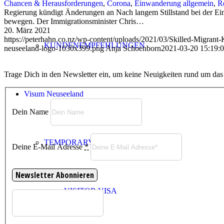
Chancen & Herausforderungen
,
Corona
,
Einwanderung allgemein
,
R
Regierung kündigt Änderungen an Nach langem Stillstand bei der Ei
bewegen. Der Immigrationsminister Chris…
20. März 2021
https://peterhahn.co.nz/wp-content/uploads/2021/03/Skilled-Migrant-
KUNDENEMPFEHLUNGEN
neuseeland-logo-1030x399.png
Anja Schoenborn
2021-03-20 15:19:
Trage Dich in den Newsletter ein, um keine Neuigkeiten rund um da
Visum Neuseeland
Dein Name
TEMPORARY VISA
Deine E-Mail Adresse
*
VISITOR VISA