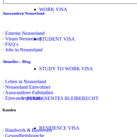
WORK VISA
Auswandern Neuseeland
·
Einreise Neuseeland
·
Visum Neuseeland
STUDENT VISA
·
FAQ´s
·
Jobs in Neuseeland
Aktuelles – Blog
STUDY TO WORK VISA
·
Leben in Neuseeland
·
Neuseeland Einwohner
·
Auswanderer Fallstudien
·
Einwanderportraits
PERMANENTES BLEIBERECHT
Kunden
RESIDENCE VISA
·
Handwerk & Bauwesen
·
Gesundheitsbranche