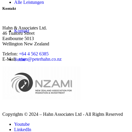
Alle Leistungen
Kontakt
Hahn & Associates Ltd.
Kontakt
46 Tuatoru Street
Eastbourne 5013
Wellington New Zealand
Telefon:
+64 4 562 6385
E-Mail:
team@peterhahn.co.nz
Suche
Menü
Menü
Copyrights © 2024 – Hahn Associates Ltd - All Rights Reserved
Youtube
LinkedIn