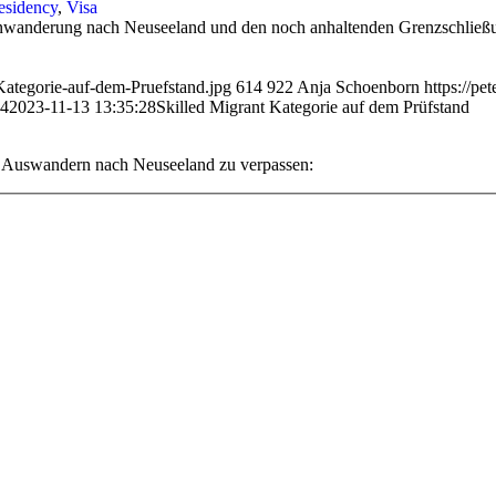
esidency
,
Visa
nwanderung nach Neuseeland und den noch anhaltenden Grenzschließung
Kategorie-auf-dem-Pruefstand.jpg
614
922
Anja Schoenborn
https://p
04
2023-11-13 13:35:28
Skilled Migrant Kategorie auf dem Prüfstand
s Auswandern nach Neuseeland zu verpassen: