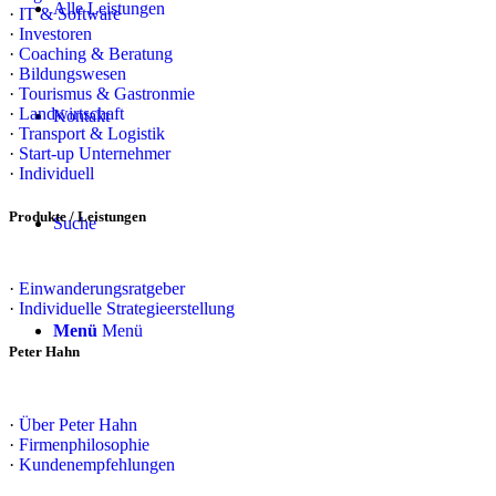
Alle Leistungen
·
IT & Software
·
Investoren
·
Coaching & Beratung
·
Bildungswesen
·
Tourismus & Gastronmie
·
Landwirtschaft
Kontakt
·
Transport & Logistik
·
Start-up Unternehmer
·
Individuell
Produkte / Leistungen
Suche
·
Einwanderungsratgeber
·
Individuelle Strategieerstellung
Menü
Menü
Peter Hahn
·
Über Peter Hahn
·
Firmenphilosophie
·
Kundenempfehlungen