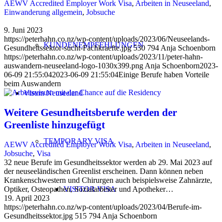
AEWV Accredited Employer Work Visa
,
Arbeiten in Neuseeland
,
Einwanderung allgemein
,
Jobsuche
9. Juni 2023
https://peterhahn.co.nz/wp-content/uploads/2023/06/Neuseelands-
KUNDENEMPFEHLUNGEN
Gesundheitssektor-sucht-Fachkraefte.jpg
530
794
Anja Schoenborn
https://peterhahn.co.nz/wp-content/uploads/2023/11/peter-hahn-
auswandern-neuseeland-logo-1030x399.png
Anja Schoenborn
2023-
06-09 21:55:04
2023-06-09 21:55:04
Einige Berufe haben Vorteile
beim Auswandern
Visum Neuseeland
Weitere Gesundheitsberufe werden der
Greenliste hinzugefügt
TEMPORARY VISA
AEWV Accredited Employer Work Visa
,
Arbeiten in Neuseeland
,
Jobsuche
,
Visa
32 neue Berufe im Gesundheitssektor werden ab 29. Mai 2023 auf
der neuseeländischen Greenlist erscheinen. Dann können neben
Krankenschwestern und Chirurgen auch beispielsweise Zahnärzte,
VISITOR VISA
Optiker, Osteopathen, Sozialarbeiter und Apotheker…
19. April 2023
https://peterhahn.co.nz/wp-content/uploads/2023/04/Berufe-im-
Gesundheitssektor.jpg
515
794
Anja Schoenborn