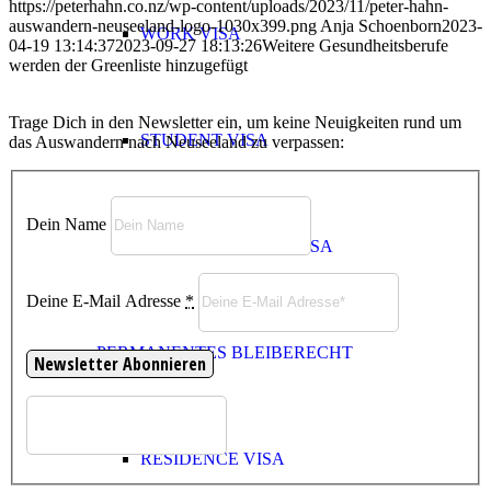
https://peterhahn.co.nz/wp-content/uploads/2023/11/peter-hahn-
auswandern-neuseeland-logo-1030x399.png
Anja Schoenborn
2023-
WORK VISA
04-19 13:14:37
2023-09-27 18:13:26
Weitere Gesundheitsberufe
werden der Greenliste hinzugefügt
Trage Dich in den Newsletter ein, um keine Neuigkeiten rund um
STUDENT VISA
das Auswandern nach Neuseeland zu verpassen:
Dein Name
STUDY TO WORK VISA
Deine E-Mail Adresse
*
PERMANENTES BLEIBERECHT
RESIDENCE VISA