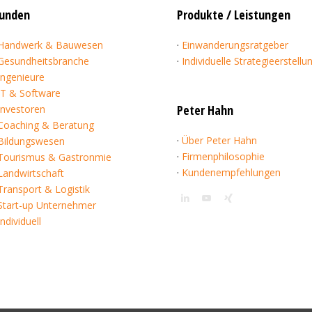
unden
Produkte / Leistungen
Handwerk & Bauwesen
·
Einwanderungsratgeber
Gesundheitsbranche
·
Individuelle Strategieerstellu
Ingenieure
IT & Software
Peter Hahn
Investoren
Coaching & Beratung
·
Über Peter Hahn
Bildungswesen
·
Firmenphilosophie
Tourismus & Gastronmie
·
Kundenempfehlungen
Landwirtschaft
Transport & Logistik
Start-up Unternehmer
Individuell