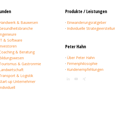
unden
Produkte / Leistungen
Handwerk & Bauwesen
·
Einwanderungsratgeber
Gesundheitsbranche
·
Individuelle Strategieerstellu
Ingenieure
IT & Software
Peter Hahn
Investoren
Coaching & Beratung
·
Über Peter Hahn
Bildungswesen
·
Firmenphilosophie
Tourismus & Gastronmie
·
Kundenempfehlungen
Landwirtschaft
Transport & Logistik
Start-up Unternehmer
Individuell