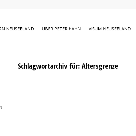
RN NEUSEELAND
ÜBER PETER HAHN
VISUM NEUSEELAND
Schlagwortarchiv für:
Altersgrenze
EN
,