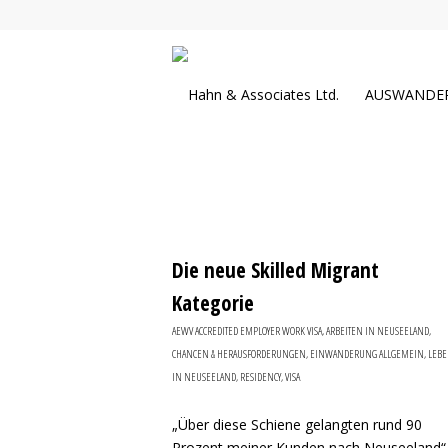
AUSWANDE
Die neue Skilled Migrant
Kategorie
AEWV ACCREDITED EMPLOYER WORK VISA
,
ARBEITEN IN NEUSEELAND
,
CHANCEN & HERAUSFORDERUNGEN
,
EINWANDERUNG ALLGEMEIN
,
LEB
IN NEUSEELAND
,
RESIDENCY
,
VISA
„Über diese Schiene gelangten rund 90
Prozent meiner Kunden nach Neuseeland“