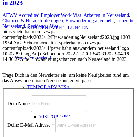
in 2023
AEWV Accredited Employer Work Visa
,
Arbeiten in Neuseeland
,
Chancen & Herausforderungen
,
Einwanderung allgemein
,
Leben in
Neuseeland
,
Residency
,
Visa
KUNDENEMPFEHLUNGEN
https://peterhahn.co.nz/wp-
content/uploads/2022/12/EinwanderungNeuseeland2023.jpg
1303
1954
Anja Schoenborn
https://peterhahn.co.nz/wp-
content/uploads/2023/11/peter-hahn-auswandern-neuseeland-logo-
1030x399.png
Anja Schoenborn
2022-12-20 13:49:31
2023-04-18
Visum Neuseeland
14:06:27
Gute Einwanderungschancen nach Neuseeland in 2023
Trage Dich in den Newsletter ein, um keine Neuigkeiten rund um
das Auswandern nach Neuseeland zu verpassen:
TEMPORARY VISA
Dein Name
VISITOR VISA
Deine E-Mail Adresse
*