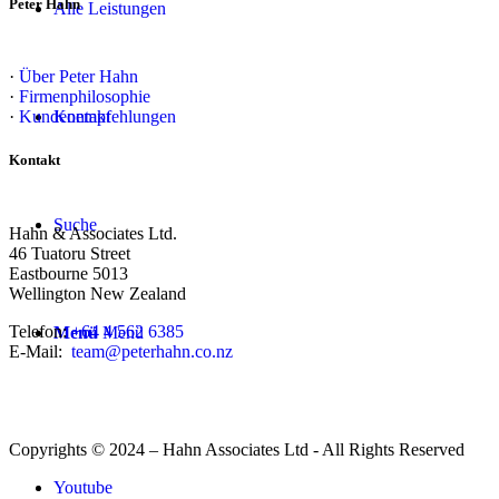
Peter Hahn
Alle Leistungen
·
Über Peter Hahn
·
Firmenphilosophie
Kontakt
·
Kundenempfehlungen
Kontakt
Suche
Hahn & Associates Ltd.
46 Tuatoru Street
Eastbourne 5013
Wellington New Zealand
Telefon:
+64 4 562 6385
Menü
Menü
E-Mail:
team@peterhahn.co.nz
Copyrights © 2024 – Hahn Associates Ltd - All Rights Reserved
Youtube