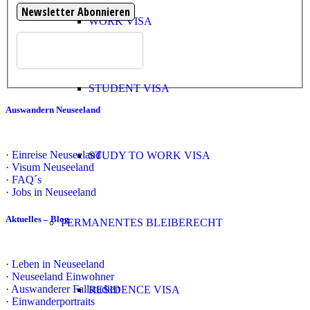
WORK VISA
STUDENT VISA
Auswandern Neuseeland
·
Einreise Neuseeland
STUDY TO WORK VISA
·
Visum Neuseeland
·
FAQ´s
·
Jobs in Neuseeland
Aktuelles – Blog
PERMANENTES BLEIBERECHT
·
Leben in Neuseeland
·
Neuseeland Einwohner
·
Auswanderer Fallstudien
RESIDENCE VISA
·
Einwanderportraits