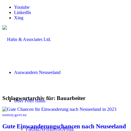
Youtube
LinkedIn
Xing
Auswandern Neuseeland
Schlagwortarchiv für:
Bauarbeiter
Über Peter Hahn
nzstory.govt.nz
Gute Einwanderungschancen nach Neuseeland
FIRMENPHILOSOPHIE