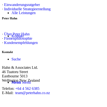
·
Einwanderungsratgeber
·
Individuelle Strategieerstellung
Alle Leistungen
Peter Hahn
·
Über Peter Hahn
Kontakt
·
Firmenphilosophie
·
Kundenempfehlungen
Kontakt
Suche
Hahn & Associates Ltd.
46 Tuatoru Street
Eastbourne 5013
Wellington New Zealand
Menü
Menü
Telefon:
+64 4 562 6385
E-Mail:
team@peterhahn.co.nz