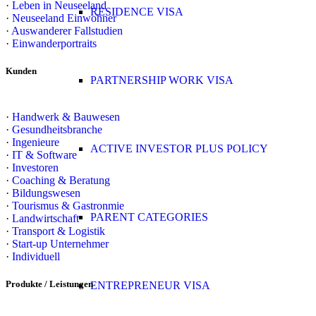
·
Leben in Neuseeland
RESIDENCE VISA
·
Neuseeland Einwohner
·
Auswanderer Fallstudien
·
Einwanderportraits
Kunden
PARTNERSHIP WORK VISA
·
Handwerk & Bauwesen
·
Gesundheitsbranche
·
Ingenieure
ACTIVE INVESTOR PLUS POLICY
·
IT & Software
·
Investoren
·
Coaching & Beratung
·
Bildungswesen
·
Tourismus & Gastronmie
PARENT CATEGORIES
·
Landwirtschaft
·
Transport & Logistik
·
Start-up Unternehmer
·
Individuell
Produkte / Leistungen
ENTREPRENEUR VISA