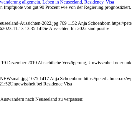
wanderung allgemein
,
Leben in Neuseeland
,
Residency
,
Visa
n Impfquote von gut 90 Prozent wie von der Regierung prognostiziert. D
Neuseeland-Aussichten-2022.jpg
769
1152
Anja Schoenborn
https://pe
6
2023-11-13 13:35:14
Die Aussichten für 2022 sind positiv
, 19.Dezember 2019 Absichtliche Verzögerung, Unwissenheit oder unkla
c_NEWsmall.jpg
1075
1417
Anja Schoenborn
https://peterhahn.co.nz/
21:52
Ungewissheit bei Residence Visa
s Auswandern nach Neuseeland zu verpassen: