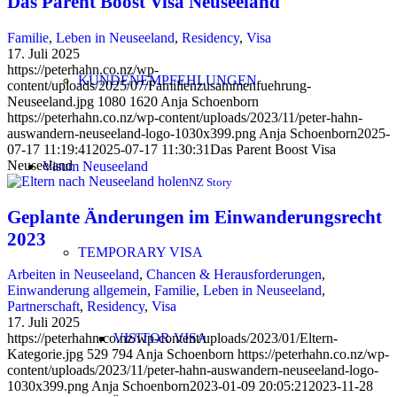
Das Parent Boost Visa Neuseeland
Familie
,
Leben in Neuseeland
,
Residency
,
Visa
17. Juli 2025
https://peterhahn.co.nz/wp-
KUNDENEMPFEHLUNGEN
content/uploads/2025/07/Familienzusammenfuehrung-
Neuseeland.jpg
1080
1620
Anja Schoenborn
https://peterhahn.co.nz/wp-content/uploads/2023/11/peter-hahn-
auswandern-neuseeland-logo-1030x399.png
Anja Schoenborn
2025-
07-17 11:19:41
2025-07-17 11:30:31
Das Parent Boost Visa
Neuseeland
Visum Neuseeland
NZ Story
Geplante Änderungen im Einwanderungsrecht
2023
TEMPORARY VISA
Arbeiten in Neuseeland
,
Chancen & Herausforderungen
,
Einwanderung allgemein
,
Familie
,
Leben in Neuseeland
,
Partnerschaft
,
Residency
,
Visa
17. Juli 2025
VISITOR VISA
https://peterhahn.co.nz/wp-content/uploads/2023/01/Eltern-
Kategorie.jpg
529
794
Anja Schoenborn
https://peterhahn.co.nz/wp-
content/uploads/2023/11/peter-hahn-auswandern-neuseeland-logo-
1030x399.png
Anja Schoenborn
2023-01-09 20:05:21
2023-11-28