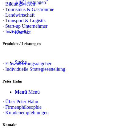
Alle Leistungen
·
Bildungswesen
·
Tourismus & Gastronmie
·
Landwirtschaft
·
Transport & Logistik
·
Start-up Unternehmer
·
Individuell
Kontakt
Produkte / Leistungen
Suche
·
Einwanderungsratgeber
·
Individuelle Strategieerstellung
Peter Hahn
Menü
Menü
·
Über Peter Hahn
·
Firmenphilosophie
·
Kundenempfehlungen
Kontakt