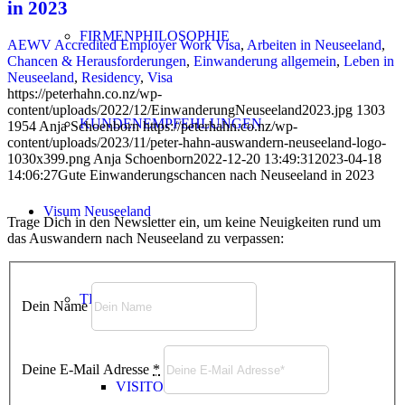
in 2023
FIRMENPHILOSOPHIE
AEWV Accredited Employer Work Visa
,
Arbeiten in Neuseeland
,
Chancen & Herausforderungen
,
Einwanderung allgemein
,
Leben in
Neuseeland
,
Residency
,
Visa
https://peterhahn.co.nz/wp-
content/uploads/2022/12/EinwanderungNeuseeland2023.jpg
1303
KUNDENEMPFEHLUNGEN
1954
Anja Schoenborn
https://peterhahn.co.nz/wp-
content/uploads/2023/11/peter-hahn-auswandern-neuseeland-logo-
1030x399.png
Anja Schoenborn
2022-12-20 13:49:31
2023-04-18
14:06:27
Gute Einwanderungschancen nach Neuseeland in 2023
Visum Neuseeland
Trage Dich in den Newsletter ein, um keine Neuigkeiten rund um
das Auswandern nach Neuseeland zu verpassen:
TEMPORARY VISA
Dein Name
Deine E-Mail Adresse
*
VISITOR VISA