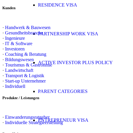
RESIDENCE VISA
Kunden
·
Handwerk & Bauwesen
·
Gesundheitsbranche
PARTNERSHIP WORK VISA
·
Ingenieure
·
IT & Software
·
Investoren
·
Coaching & Beratung
·
Bildungswesen
ACTIVE INVESTOR PLUS POLICY
·
Tourismus & Gastronmie
·
Landwirtschaft
·
Transport & Logistik
·
Start-up Unternehmer
·
Individuell
PARENT CATEGORIES
Produkte / Leistungen
·
Einwanderungsratgeber
ENTREPRENEUR VISA
·
Individuelle Strategieerstellung