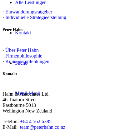
Alle Leistungen
·
Einwanderungsratgeber
·
Individuelle Strategieerstellung
Peter Hahn
Kontakt
·
Über Peter Hahn
·
Firmenphilosophie
·
Kundenempfehlungen
Suche
Kontakt
Menü
Menü
Hahn & Associates Ltd.
46 Tuatoru Street
Eastbourne 5013
Wellington New Zealand
Telefon:
+64 4 562 6385
E-Mail:
team@peterhahn.co.nz