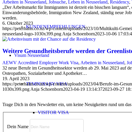
Arbeiten in Neuseeland
,
Jobsuche
,
Leben in Neuseeland
,
Residency
,
„Der Arbeitsmarkt für Immigranten ist derzeit ein bisschen langsam“,
Einwanderungsbehörde, Immigration New Zealand, ständig neue Jobs au
werden.
6. Oktober 2023
KUNDENEMPFEHLUNGEN
https://peterhahn.co.nz/wp-content/uploads/2023/10/Multikulti-Geme
neuseeland-logo-1030x399.png
Anja Schoenborn
2023-10-06 17:03:
Weitere Gesundheitsberufe werden der Greenlist
Visum Neuseeland
AEWV Accredited Employer Work Visa
,
Arbeiten in Neuseeland
,
Jo
32 neue Berufe im Gesundheitssektor werden ab 29. Mai 2023 auf de
Osteopathen, Sozialarbeiter und Apotheker…
19. April 2023
TEMPORARY VISA
https://peterhahn.co.nz/wp-content/uploads/2023/04/Berufe-im-Gesund
1030x399.png
Anja Schoenborn
2023-04-19 13:14:37
2023-09-27 18:
Trage Dich in den Newsletter ein, um keine Neuigkeiten rund um da
VISITOR VISA
Dein Name