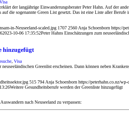
Visa
 erklärt der langjährige Einwanderungsberater Peter Hahn. Auf der and
f die sogenannte Green List gesetzt. Das ist eine Liste aller Berufe 
insam-in-Neuseeland-scaled.jpg
1707
2560
Anja Schoenborn
https://p
46
2023-10-06 17:35:52
Peter Hahns Einschätzungen zum neuseeländisc
e hinzugefügt
bsuche
,
Visa
r neuseeländischen Greenlist erscheinen. Dann können neben Krankens
heitssektor.jpg
515
794
Anja Schoenborn
https://peterhahn.co.nz/wp
13:26
Weitere Gesundheitsberufe werden der Greenliste hinzugefügt
s Auswandern nach Neuseeland zu verpassen: