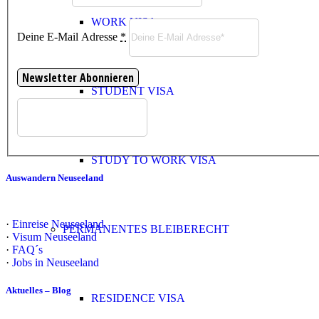
WORK VISA
Deine E-Mail Adresse
*
STUDENT VISA
STUDY TO WORK VISA
Auswandern Neuseeland
·
Einreise Neuseeland
PERMANENTES BLEIBERECHT
·
Visum Neuseeland
·
FAQ´s
·
Jobs in Neuseeland
Aktuelles – Blog
RESIDENCE VISA