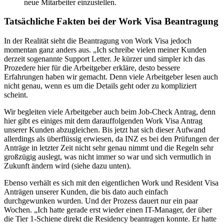
neue Mitarbeiter einzustellen.
Tatsächliche Fakten bei der Work Visa Beantragung
In der Realität sieht die Beantragung von Work Visa jedoch
momentan ganz anders aus. „Ich schreibe vielen meiner Kunden
derzeit sogenannte Support Letter. Je kürzer und simpler ich das
Prozedere hier für die Arbeitgeber erkläre, desto bessere
Erfahrungen haben wir gemacht. Denn viele Arbeitgeber lesen auch
nicht genau, wenn es um die Details geht oder zu kompliziert
scheint.
Wir begleiten viele Arbeitgeber auch beim Job-Check Antrag, denn
hier gibt es einiges mit dem darauffolgenden Work Visa Antrag
unserer Kunden abzugleichen. Bis jetzt hat sich dieser Aufwand
allerdings als überflüssig erwiesen, da INZ es bei den Prüfungen der
Anträge in letzter Zeit nicht sehr genau nimmt und die Regeln sehr
großzügig auslegt, was nicht immer so war und sich vermutlich in
Zukunft ändern wird (siehe dazu unten).
Ebenso verhält es sich mit den eigentlichen Work und Resident Visa
Anträgen unserer Kunden, die bis dato auch einfach
durchgewunken wurden. Und der Prozess dauert nur ein paar
Wochen. „Ich hatte gerade erst wieder einen IT-Manager, der über
die Tier 1-Schiene direkt die Residency beantragen konnte. Er hatte