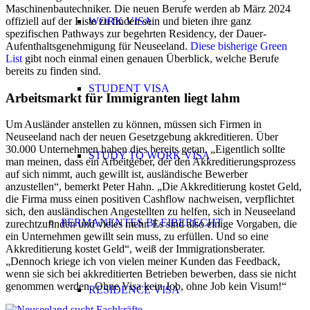
Maschinenbautechniker. Die neuen Berufe werden ab März 2024
offiziell auf der Liste zu finden sein und bieten ihre ganz
WORK VISA
spezifischen Pathways zur begehrten Residency, der Dauer-
Aufenthaltsgenehmigung für Neuseeland.
Diese bisherige Green
List
gibt noch einmal einen genauen Überblick, welche Berufe
bereits zu finden sind.
STUDENT VISA
Arbeitsmarkt für Immigranten liegt lahm
Um Ausländer anstellen zu können, müssen sich Firmen in
Neuseeland nach der neuen Gesetzgebung akkreditieren. Über
30.000 Unternehmen haben dies bereits getan. „Eigentlich sollte
STUDY TO WORK VISA
man meinen, dass ein Arbeitgeber, der den Akkreditierungsprozess
auf sich nimmt, auch gewillt ist, ausländische Bewerber
anzustellen“, bemerkt Peter Hahn. „Die Akkreditierung kostet Geld,
die Firma muss einen positiven Cashflow nachweisen, verpflichtet
sich, den ausländischen Angestellten zu helfen, sich in Neuseeland
PERMANENTES BLEIBERECHT
zurechtzufinden und vieles mehr. Es sind also einige Vorgaben, die
ein Unternehmen gewillt sein muss, zu erfüllen. Und so eine
Akkreditierung kostet Geld“, weiß der Immigrationsberater.
„Dennoch kriege ich von vielen meiner Kunden das Feedback,
wenn sie sich bei akkreditierten Betrieben bewerben, dass sie nicht
genommen werden. Ohne Visa kein Job, ohne Job kein Visum!“
RESIDENCE VISA