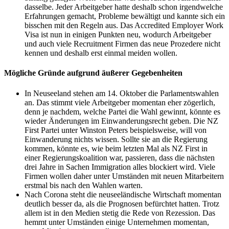
dasselbe. Jeder Arbeitgeber hatte deshalb schon irgendwelche
Erfahrungen gemacht, Probleme bewältigt und kannte sich ein
bisschen mit den Regeln aus. Das Accredited Employer Work
Visa ist nun in einigen Punkten neu, wodurch Arbeitgeber
und auch viele Recruitment Firmen das neue Prozedere nicht
kennen und deshalb erst einmal meiden wollen.
Mögliche Gründe aufgrund äußerer Gegebenheiten
In Neuseeland stehen am 14. Oktober die Parlamentswahlen
an. Das stimmt viele Arbeitgeber momentan eher zögerlich,
denn je nachdem, welche Partei die Wahl gewinnt, könnte es
wieder Änderungen im Einwanderungsrecht geben. Die NZ
First Partei unter Winston Peters beispielsweise, will von
Einwanderung nichts wissen. Sollte sie an die Regierung
kommen, könnte es, wie beim letzten Mal als NZ First in
einer Regierungskoalition war, passieren, dass die nächsten
drei Jahre in Sachen Immigration alles blockiert wird. Viele
Firmen wollen daher unter Umständen mit neuen Mitarbeitern
erstmal bis nach den Wahlen warten.
Nach Corona steht die neuseeländische Wirtschaft momentan
deutlich besser da, als die Prognosen befürchtet hatten. Trotz
allem ist in den Medien stetig die Rede von Rezession. Das
hemmt unter Umständen einige Unternehmen momentan,