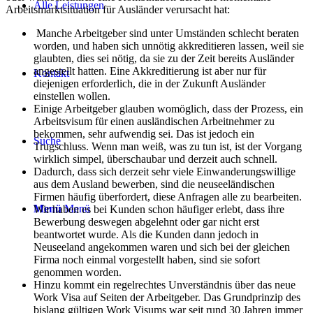
Alle Leistungen
Arbeitsmarktsituation für Ausländer verursacht hat:
Manche Arbeitgeber sind unter Umständen schlecht beraten
worden, und haben sich unnötig akkreditieren lassen, weil sie
glaubten, dies sei nötig, da sie zu der Zeit bereits Ausländer
angestellt hatten. Eine Akkreditierung ist aber nur für
Kontakt
diejenigen erforderlich, die in der Zukunft Ausländer
einstellen wollen.
Einige Arbeitgeber glauben womöglich, dass der Prozess, ein
Arbeitsvisum für einen ausländischen Arbeitnehmer zu
bekommen, sehr aufwendig sei. Das ist jedoch ein
Suche
Trugschluss. Wenn man weiß, was zu tun ist, ist der Vorgang
wirklich simpel, überschaubar und derzeit auch schnell.
Dadurch, dass sich derzeit sehr viele Einwanderungswillige
aus dem Ausland bewerben, sind die neuseeländischen
Firmen häufig überfordert, diese Anfragen alle zu bearbeiten.
Menü
Menü
Wir haben es bei Kunden schon häufiger erlebt, dass ihre
Bewerbung deswegen abgelehnt oder gar nicht erst
beantwortet wurde. Als die Kunden dann jedoch in
Neuseeland angekommen waren und sich bei der gleichen
Firma noch einmal vorgestellt haben, sind sie sofort
genommen worden.
Hinzu kommt ein regelrechtes Unverständnis über das neue
Work Visa auf Seiten der Arbeitgeber. Das Grundprinzip des
bislang gültigen Work Visums war seit rund 30 Jahren immer