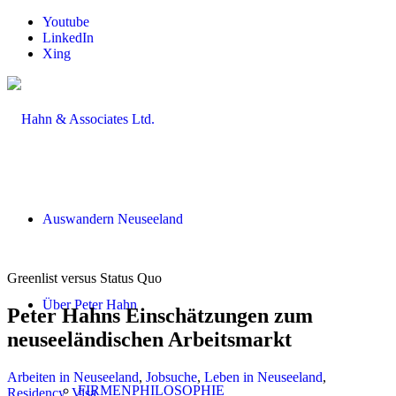
Youtube
LinkedIn
Xing
Auswandern Neuseeland
Greenlist versus Status Quo
Über Peter Hahn
Peter Hahns Einschätzungen zum
neuseeländischen Arbeitsmarkt
Arbeiten in Neuseeland
,
Jobsuche
,
Leben in Neuseeland
,
FIRMENPHILOSOPHIE
Residency
,
Visa