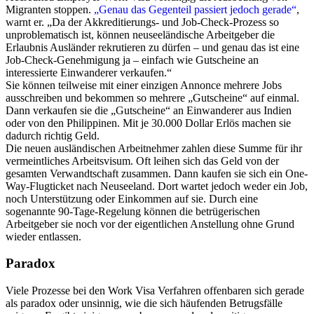
Migranten stoppen.
„Genau das Gegenteil passiert jedoch gerade“
,
warnt er. „Da der Akkreditierungs- und Job-Check-Prozess so
unproblematisch ist, können neuseeländische Arbeitgeber die
Erlaubnis Ausländer rekrutieren zu dürfen – und genau das ist eine
Job-Check-Genehmigung ja – einfach wie Gutscheine an
interessierte Einwanderer verkaufen.“
Sie können teilweise mit einer einzigen Annonce mehrere Jobs
ausschreiben und bekommen so mehrere „Gutscheine“ auf einmal.
Dann verkaufen sie die „Gutscheine“ an Einwanderer aus Indien
oder von den Philippinen. Mit je 30.000 Dollar Erlös machen sie
dadurch richtig Geld.
Die neuen ausländischen Arbeitnehmer zahlen diese Summe für ihr
vermeintliches Arbeitsvisum. Oft leihen sich das Geld von der
gesamten Verwandtschaft zusammen. Dann kaufen sie sich ein One-
Way-Flugticket nach Neuseeland. Dort wartet jedoch weder ein Job,
noch Unterstützung oder Einkommen auf sie. Durch eine
sogenannte 90-Tage-Regelung können die betrügerischen
Arbeitgeber sie noch vor der eigentlichen Anstellung ohne Grund
wieder entlassen.
Paradox
Viele Prozesse bei den Work Visa Verfahren offenbaren sich gerade
als paradox oder unsinnig, wie die sich häufenden Betrugsfälle