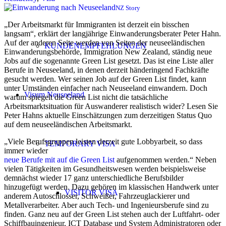
NZ Story
„Der Arbeitsmarkt für Immigranten ist derzeit ein bisschen
langsam“, erklärt der langjährige Einwanderungsberater Peter Hahn.
Auf der anderen Seite werden von Seiten der neuseeländischen
KUNDENEMPFEHLUNGEN
Einwanderungsbehörde, Immigration New Zealand, ständig neue
Jobs auf die sogenannte Green List gesetzt. Das ist eine Liste aller
Berufe in Neuseeland, in denen derzeit händeringend Fachkräfte
gesucht werden. Wer seinen Job auf der Green List findet, kann
unter Umständen einfacher nach Neuseeland einwandern. Doch
Visum Neuseeland
warum spiegelt die Green List nicht die tatsächliche
Arbeitsmarktsituation für Auswanderer realistisch wider? Lesen Sie
Peter Hahns aktuelle Einschätzungen zum derzeitigen Status Quo
auf dem neuseeländischen Arbeitsmarkt.
„Viele Berufsgruppen leisten derzeit gute Lobbyarbeit, so dass
TEMPORARY VISA
immer wieder
neue Berufe mit auf die Green List
aufgenommen werden.“ Neben
vielen Tätigkeiten im Gesundheitswesen werden beispielsweise
demnächst wieder 17 ganz unterschiedliche Berufsbilder
hinzugefügt werden. Dazu gehören im klassischen Handwerk unter
VISITOR VISA
anderem Autoschlosser, Schweißer, Fahrzeuglackierer und
Metallverarbeiter. Aber auch Tech- und Ingenieursberufe sind zu
finden. Ganz neu auf der Green List stehen auch der Luftfahrt- oder
Schiffbauingenieur, ICT Database und System Administratoren oder