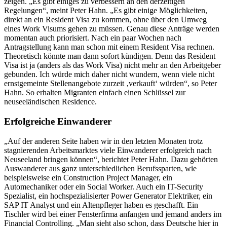
zeigen. „Es gibt einiges zu verbessern an den derzeitigen
Regelungen“, meint Peter Hahn. „Es gibt einige Möglichkeiten,
direkt an ein Resident Visa zu kommen, ohne über den Umweg
eines Work Visums gehen zu müssen. Genau diese Anträge werden
momentan auch priorisiert. Nach ein paar Wochen nach
Antragstellung kann man schon mit einem Resident Visa rechnen.
Theoretisch könnte man dann sofort kündigen. Denn das Resident
Visa ist ja (anders als das Work Visa) nicht mehr an den Arbeitgeber
gebunden. Ich würde mich daher nicht wundern, wenn viele nicht
ernstgemeinte Stellenangebote zurzeit ‚verkauft‘ würden“, so Peter
Hahn. So erhalten Migranten einfach einen Schlüssel zur
neuseeländischen Residence.
Erfolgreiche Einwanderer
„Auf der anderen Seite haben wir in den letzten Monaten trotz
stagnierenden Arbeitsmarktes viele Einwanderer erfolgreich nach
Neuseeland bringen können“, berichtet Peter Hahn. Dazu gehörten
Auswanderer aus ganz unterschiedlichen Berufssparten, wie
beispielsweise ein Construction Project Manager, ein
Automechaniker oder ein Social Worker. Auch ein IT-Security
Spezialist, ein hochspezialisierter Power Generator Elektriker, ein
SAP IT Analyst und ein Altenpfleger haben es geschafft. Ein
Tischler wird bei einer Fensterfirma anfangen und jemand anders im
Financial Controlling. „Man sieht also schon, dass Deutsche hier in