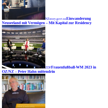
Einwanderung
NZstory.govt.nz
Neuseeland mit Vermögen – Mit Kapital zur Residency
Frauenfußball-WM 2023 in
ZDF
OZ/NZ – Peter Hahn mittendrin