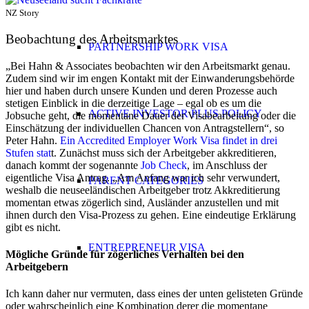
NZ Story
Beobachtung des Arbeitsmarktes
PARTNERSHIP WORK VISA
„Bei Hahn & Associates beobachten wir den Arbeitsmarkt genau.
Zudem sind wir im engen Kontakt mit der Einwanderungsbehörde
hier und haben durch unsere Kunden und deren Prozesse auch
stetigen Einblick in die derzeitige Lage – egal ob es um die
ACTIVE INVESTOR PLUS POLICY
Jobsuche geht, die momentane Dauer der Visabearbeitung oder die
Einschätzung der individuellen Chancen von Antragstellern“, so
Peter Hahn.
Ein Accredited Employer Work Visa findet in drei
Stufen stat
t. Zunächst muss sich der Arbeitgeber akkreditieren,
danach kommt der sogenannte
Job Check
, im Anschluss der
eigentliche Visa Antrag. „Am Anfang war ich sehr verwundert,
PARENT CATEGORIES
weshalb die neuseeländischen Arbeitgeber trotz Akkreditierung
momentan etwas zögerlich sind, Ausländer anzustellen und mit
ihnen durch den Visa-Prozess zu gehen. Eine eindeutige Erklärung
gibt es nicht.
ENTREPRENEUR VISA
Mögliche Gründe für zögerliches Verhalten bei den
Arbeitgebern
Ich kann daher nur vermuten, dass eines der unten gelisteten Gründe
oder wahrscheinlich eine Kombination derer die momentane