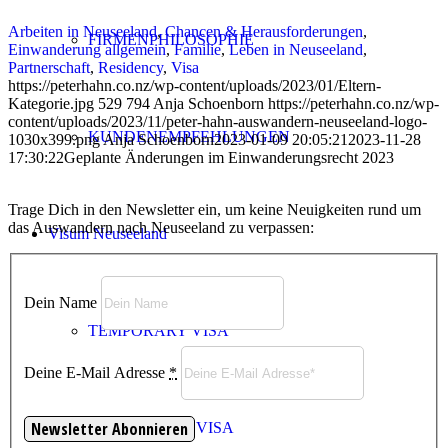
Arbeiten in Neuseeland
,
Chancen & Herausforderungen
,
FIRMENPHILOSOPHIE
Einwanderung allgemein
,
Familie
,
Leben in Neuseeland
,
Partnerschaft
,
Residency
,
Visa
https://peterhahn.co.nz/wp-content/uploads/2023/01/Eltern-
Kategorie.jpg
529
794
Anja Schoenborn
https://peterhahn.co.nz/wp-
content/uploads/2023/11/peter-hahn-auswandern-neuseeland-logo-
KUNDENEMPFEHLUNGEN
1030x399.png
Anja Schoenborn
2023-01-09 20:05:21
2023-11-28
17:30:22
Geplante Änderungen im Einwanderungsrecht 2023
Trage Dich in den Newsletter ein, um keine Neuigkeiten rund um
das Auswandern nach Neuseeland zu verpassen:
Visum Neuseeland
Dein Name
TEMPORARY VISA
Deine E-Mail Adresse
*
VISITOR VISA