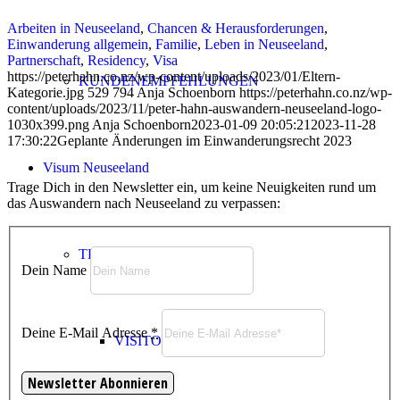
Arbeiten in Neuseeland
,
Chancen & Herausforderungen
,
Einwanderung allgemein
,
Familie
,
Leben in Neuseeland
,
Partnerschaft
,
Residency
,
Visa
https://peterhahn.co.nz/wp-content/uploads/2023/01/Eltern-
KUNDENEMPFEHLUNGEN
Kategorie.jpg
529
794
Anja Schoenborn
https://peterhahn.co.nz/wp-
content/uploads/2023/11/peter-hahn-auswandern-neuseeland-logo-
1030x399.png
Anja Schoenborn
2023-01-09 20:05:21
2023-11-28
17:30:22
Geplante Änderungen im Einwanderungsrecht 2023
Visum Neuseeland
Trage Dich in den Newsletter ein, um keine Neuigkeiten rund um
das Auswandern nach Neuseeland zu verpassen:
TEMPORARY VISA
Dein Name
Deine E-Mail Adresse
*
VISITOR VISA