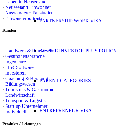
·
Leben in Neuseeland
·
Neuseeland Einwohner
·
Auswanderer Fallstudien
·
Einwanderportraits
PARTNERSHIP WORK VISA
Kunden
·
Handwerk & Bauwesen
ACTIVE INVESTOR PLUS POLICY
·
Gesundheitsbranche
·
Ingenieure
·
IT & Software
·
Investoren
·
Coaching & Beratung
PARENT CATEGORIES
·
Bildungswesen
·
Tourismus & Gastronmie
·
Landwirtschaft
·
Transport & Logistik
·
Start-up Unternehmer
ENTREPRENEUR VISA
·
Individuell
Produkte / Leistungen