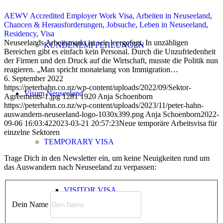
AEWV Accredited Employer Work Visa
,
Arbeiten in Neuseeland
,
Chancen & Herausforderungen
,
Jobsuche
,
Leben in Neuseeland
,
Residency
,
Visa
Neuseelands Arbeitsmarkt ist wie leergefegt. In unzähligen
KUNDENEMPFEHLUNGEN
Bereichen gibt es einfach kein Personal. Durch die Unzufriedenheit
der Firmen und den Druck auf die Wirtschaft, musste die Politik nun
reagieren. „Man spricht monatelang von Immigration…
6. September 2022
https://peterhahn.co.nz/wp-content/uploads/2022/09/Sektor-
Visum Neuseeland
Agreements-1.jpg
1281
1920
Anja Schoenborn
https://peterhahn.co.nz/wp-content/uploads/2023/11/peter-hahn-
auswandern-neuseeland-logo-1030x399.png
Anja Schoenborn
2022-
09-06 16:03:42
2023-03-21 20:57:23
Neue temporäre Arbeitsvisa für
einzelne Sektoren
TEMPORARY VISA
Trage Dich in den Newsletter ein, um keine Neuigkeiten rund um
das Auswandern nach Neuseeland zu verpassen:
VISITOR VISA
Dein Name