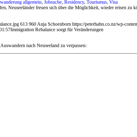
wanderung allgemein
,
Jobsuche
,
Residency
,
Tourismus
,
Visa
en, Neuseeländer freuen sich über die Möglichkeit, wieder reisen zu
alance.jpg
613
960
Anja Schoenborn
https://peterhahn.co.nz/wp-cont
01:57
Immigration Rebalance sorgt für Veränderungen
s Auswandern nach Neuseeland zu verpassen: