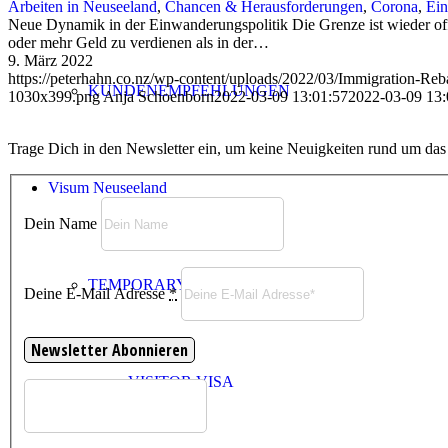
Arbeiten in Neuseeland
,
Chancen & Herausforderungen
,
Corona
,
Ein
Neue Dynamik in der Einwanderungspolitik Die Grenze ist wieder off
oder mehr Geld zu verdienen als in der…
9. März 2022
https://peterhahn.co.nz/wp-content/uploads/2022/03/Immigration-Reb
KUNDENEMPFEHLUNGEN
1030x399.png
Anja Schoenborn
2022-03-09 13:01:57
2022-03-09 13:
Trage Dich in den Newsletter ein, um keine Neuigkeiten rund um da
Visum Neuseeland
Dein Name
TEMPORARY VISA
Deine E-Mail Adresse
*
VISITOR VISA