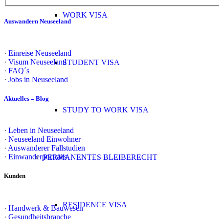
WORK VISA
Auswandern Neuseeland
·
Einreise Neuseeland
·
Visum Neuseeland
STUDENT VISA
·
FAQ´s
·
Jobs in Neuseeland
Aktuelles – Blog
STUDY TO WORK VISA
·
Leben in Neuseeland
·
Neuseeland Einwohner
·
Auswanderer Fallstudien
·
Einwanderportraits
PERMANENTES BLEIBERECHT
Kunden
RESIDENCE VISA
·
Handwerk & Bauwesen
·
Gesundheitsbranche