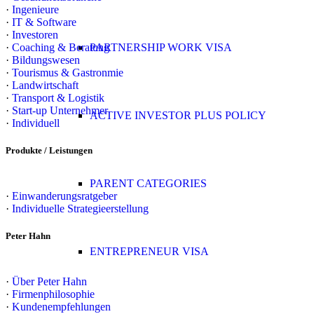
·
Ingenieure
·
IT & Software
·
Investoren
·
Coaching & Beratung
PARTNERSHIP WORK VISA
·
Bildungswesen
·
Tourismus & Gastronmie
·
Landwirtschaft
·
Transport & Logistik
·
Start-up Unternehmer
ACTIVE INVESTOR PLUS POLICY
·
Individuell
Produkte / Leistungen
PARENT CATEGORIES
·
Einwanderungsratgeber
·
Individuelle Strategieerstellung
Peter Hahn
ENTREPRENEUR VISA
·
Über Peter Hahn
·
Firmenphilosophie
·
Kundenempfehlungen