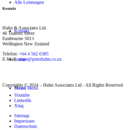
Alle Leistungen
Kontakt
Hahn & Associates Ltd.
Kontakt
46 Tuatoru Street
Eastbourne 5013
Wellington New Zealand
Telefon:
+64 4 562 6385
E-Mail:
team@peterhahn.co.nz
Suche
Copyrights © 2024 – Hahn Associates Ltd - All Rights Reserved
Menü
Menü
Youtube
LinkedIn
Xing
Sitemap
Impressum
Datenschutz