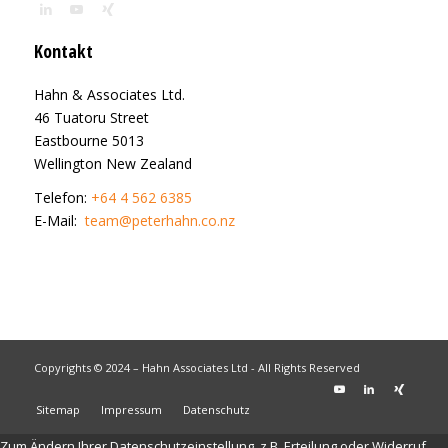
Kontakt
Hahn & Associates Ltd.
46 Tuatoru Street
Eastbourne 5013
Wellington New Zealand
Telefon:
+64 4 562 6385
E-Mail:
team@peterhahn.co.nz
Copyrights © 2024 – Hahn Associates Ltd - All Rights Reserved
Sitemap
Impressum
Datenschutz
Zum Ändern Ihrer Datenschutzeinstellung, z.B. Erteilung oder Widerruf