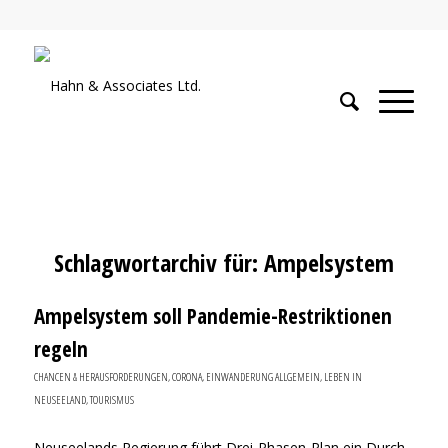
Schlagwortarchiv für:
Ampelsystem
Ampelsystem soll Pandemie-Restriktionen
regeln
CHANCEN & HERAUSFORDERUNGEN
,
CORONA
,
EINWANDERUNG ALLGEMEIN
,
LEBEN IN
NEUSEELAND
,
TOURISMUS
Neuseelands Regierung führt Drei-Phasen-Plan ein Durch