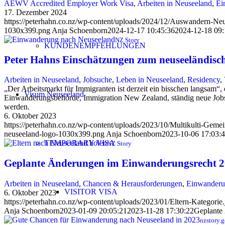
AEWV Accredited Employer Work Visa
,
Arbeiten in Neuseeland
,
Ei
17. Dezember 2024
https://peterhahn.co.nz/wp-content/uploads/2024/12/Auswandern-Ne
1030x399.png
Anja Schoenborn
2024-12-17 10:45:36
2024-12-18 09:
NZ Story
KUNDENEMPFEHLUNGEN
Peter Hahns Einschätzungen zum neuseeländisc
Arbeiten in Neuseeland
,
Jobsuche
,
Leben in Neuseeland
,
Residency
,
„Der Arbeitsmarkt für Immigranten ist derzeit ein bisschen langsam“,
Visum Neuseeland
Einwanderungsbehörde, Immigration New Zealand, ständig neue Jobs au
werden.
6. Oktober 2023
https://peterhahn.co.nz/wp-content/uploads/2023/10/Multikulti-Geme
neuseeland-logo-1030x399.png
Anja Schoenborn
2023-10-06 17:03:
TEMPORARY VISA
NZ Story
Geplante Änderungen im Einwanderungsrecht 
Arbeiten in Neuseeland
,
Chancen & Herausforderungen
,
Einwanderu
VISITOR VISA
6. Oktober 2023
https://peterhahn.co.nz/wp-content/uploads/2023/01/Eltern-Kategorie.
Anja Schoenborn
2023-01-09 20:05:21
2023-11-28 17:30:22
Geplante
nzstory.g