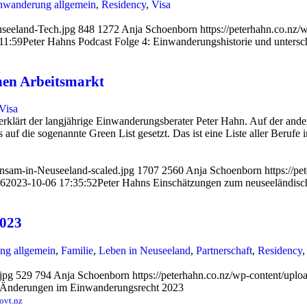
nwanderung allgemein
,
Residency
,
Visa
useeland-Tech.jpg
848
1272
Anja Schoenborn
https://peterhahn.co.nz
11:59
Peter Hahns Podcast Folge 4: Einwanderungshistorie und untersc
hen Arbeitsmarkt
Visa
 erklärt der langjährige Einwanderungsberater Peter Hahn. Auf der and
f die sogenannte Green List gesetzt. Das ist eine Liste aller Berufe 
insam-in-Neuseeland-scaled.jpg
1707
2560
Anja Schoenborn
https://p
46
2023-10-06 17:35:52
Peter Hahns Einschätzungen zum neuseeländisc
2023
ng allgemein
,
Familie
,
Leben in Neuseeland
,
Partnerschaft
,
Residency
jpg
529
794
Anja Schoenborn
https://peterhahn.co.nz/wp-content/up
 Änderungen im Einwanderungsrecht 2023
ovt.nz