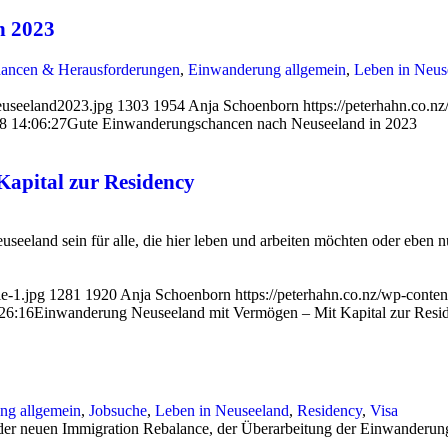
n 2023
ancen & Herausforderungen
,
Einwanderung allgemein
,
Leben in Neus
euseeland2023.jpg
1303
1954
Anja Schoenborn
https://peterhahn.co.
8 14:06:27
Gute Einwanderungschancen nach Neuseeland in 2023
apital zur Residency
eeland sein für alle, die hier leben und arbeiten möchten oder eben nu
e-1.jpg
1281
1920
Anja Schoenborn
https://peterhahn.co.nz/wp-conte
26:16
Einwanderung Neuseeland mit Vermögen – Mit Kapital zur Resi
ng allgemein
,
Jobsuche
,
Leben in Neuseeland
,
Residency
,
Visa
r neuen Immigration Rebalance, der Überarbeitung der Einwanderungs