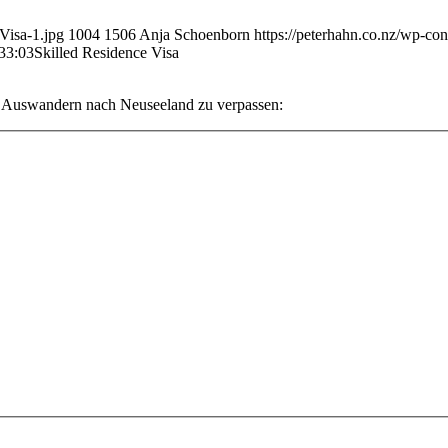
Visa-1.jpg
1004
1506
Anja Schoenborn
https://peterhahn.co.nz/wp-co
33:03
Skilled Residence Visa
s Auswandern nach Neuseeland zu verpassen: