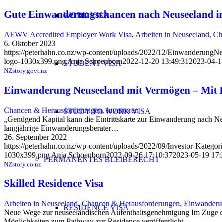
Gute Einwanderungschancen nach Neuseeland i
WORK VISA
AEWV Accredited Employer Work Visa
,
Arbeiten in Neuseeland
,
Ch
6. Oktober 2023
https://peterhahn.co.nz/wp-content/uploads/2022/12/EinwanderungN
logo-1030x399.png
Anja Schoenborn
2022-12-20 13:49:31
2023-04-1
STUDENT VISA
NZstory.govt.nz
Einwanderung Neuseeland mit Vermögen – Mit K
Chancen & Herausforderungen
,
Investoren
STUDY TO WORK VISA
„Genügend Kapital kann die Eintrittskarte zur Einwanderung nach Neus
langjährige Einwanderungsberater…
26. September 2022
https://peterhahn.co.nz/wp-content/uploads/2022/09/Investor-Kategori
1030x399.png
Anja Schoenborn
2022-09-26 17:10:37
2023-05-19 17:
PERMANENTES BLEIBERECHT
NZstory.co.nz
Skilled Residence Visa
Arbeiten in Neuseeland
,
Chancen & Herausforderungen
,
Einwanderu
RESIDENCE VISA
Neue Wege zur neuseeländischen Aufenthaltsgenehmigung Im Zuge de
Möglichkeiten zum Pathway zur Residence veröffentlicht.…