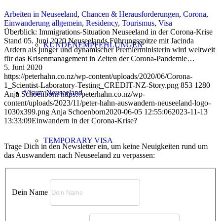
Arbeiten in Neuseeland
,
Chancen & Herausforderungen
,
Corona
,
Einwanderung allgemein
,
Residency
,
Tourismus
,
Visa
Überblick: Immigrations-Situation Neuseeland in der Corona-Krise
Stand 05. Juni 2020 Neuseelands Führungsspitze mit Jacinda
KUNDENEMPFEHLUNGEN
Ardern als junger und dynamischer Premierministerin wird weltweit
für das Krisenmanagement in Zeiten der Corona-Pandemie…
5. Juni 2020
https://peterhahn.co.nz/wp-content/uploads/2020/06/Corona-
1_Scientist-Laboratory-Testing_CREDIT-NZ-Story.png
853
1280
Visum Neuseeland
Anja Schoenborn
https://peterhahn.co.nz/wp-
content/uploads/2023/11/peter-hahn-auswandern-neuseeland-logo-
1030x399.png
Anja Schoenborn
2020-06-05 12:55:06
2023-11-13
13:33:09
Einwandern in der Corona-Krise?
TEMPORARY VISA
Trage Dich in den Newsletter ein, um keine Neuigkeiten rund um
das Auswandern nach Neuseeland zu verpassen:
VISITOR VISA
Dein Name