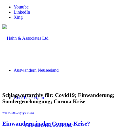
Youtube
LinkedIn
Xing
Auswandern Neuseeland
Schlagwortarchiv für:
Covid19; Einwanderung;
Über Peter Hahn
Sondergenehmigung; Corona Krise
www.nzstory.govt.nz
Einwandern in der Corona-Krise?
FIRMENPHILOSOPHIE