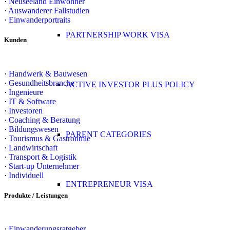
·
Neuseeland Einwohner
·
Auswanderer Fallstudien
·
Einwanderportraits
PARTNERSHIP WORK VISA
Kunden
·
Handwerk & Bauwesen
·
Gesundheitsbranche
ACTIVE INVESTOR PLUS POLICY
·
Ingenieure
·
IT & Software
·
Investoren
·
Coaching & Beratung
·
Bildungswesen
PARENT CATEGORIES
·
Tourismus & Gastronmie
·
Landwirtschaft
·
Transport & Logistik
·
Start-up Unternehmer
·
Individuell
ENTREPRENEUR VISA
Produkte / Leistungen
·
Einwanderungsratgeber