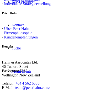
Alle Leistungen
·
Individuelle Strategieerstellung
Peter Hahn
Kontakt
·
Über Peter Hahn
·
Firmenphilosophie
·
Kundenempfehlungen
Kontakt
Suche
Hahn & Associates Ltd.
46 Tuatoru Street
Eastbourne 5013
Menü
Menü
Wellington New Zealand
Telefon:
+64 4 562 6385
E-Mail:
team@peterhahn.co.nz