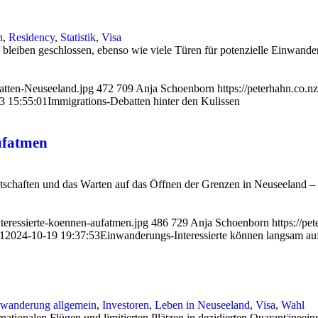
n
,
Residency
,
Statistik
,
Visa
leiben geschlossen, ebenso wie viele Türen für potenzielle Einwander
atten-Neuseeland.jpg
472
709
Anja Schoenborn
https://peterhahn.co.
3 15:55:01
Immigrations-Debatten hinter den Kulissen
ufatmen
haften und das Warten auf das Öffnen der Grenzen in Neuseeland – Jetz
teressierte-koennen-aufatmen.jpg
486
729
Anja Schoenborn
https://p
1
2024-10-19 19:37:53
Einwanderungs-Interessierte können langsam a
wanderung allgemein
,
Investoren
,
Leben in Neuseeland
,
Visa
,
Wahl
ationalen Flügen und limitierten Plätzen in dezidierten Quarantäneein