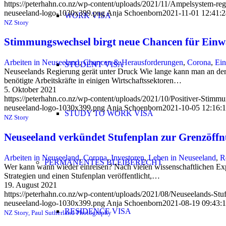
https://peterhahn.co.nz/wp-content/uploads/2021/11/Ampelsystem-reg
neuseeland-logo-1030x399.png
Anja Schoenborn
2021-11-01 12:41:2
WORK VISA
NZ Story
Stimmungswechsel birgt neue Chancen für Einw
Arbeiten in Neuseeland
,
Chancen & Herausforderungen
,
Corona
,
Ein
STUDENT VISA
Neuseelands Regierung gerät unter Druck Wie lange kann man an der
benötigte Arbeitskräfte in einigen Wirtschaftssektoren…
5. Oktober 2021
https://peterhahn.co.nz/wp-content/uploads/2021/10/Positiver-Stim
neuseeland-logo-1030x399.png
Anja Schoenborn
2021-10-05 12:16:
STUDY TO WORK VISA
NZ Story
Neuseeland verkündet Stufenplan zur Grenzöff
Arbeiten in Neuseeland
,
Corona
,
Investoren
,
Leben in Neuseeland
,
R
PERMANENTES BLEIBERECHT
Wer kann wann wieder einreisen? Nach vielen wissenschaftlichen Exp
Strategien und einen Stufenplan veröffentlicht,…
19. August 2021
https://peterhahn.co.nz/wp-content/uploads/2021/08/Neuseelands-Stu
neuseeland-logo-1030x399.png
Anja Schoenborn
2021-08-19 09:43:1
RESIDENCE VISA
NZ Story, Paul Sutherland Photography