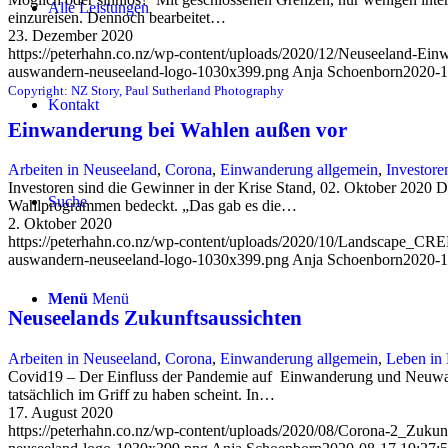
Alle Leistungen
einzureisen. Dennoch bearbeitet…
23. Dezember 2020
https://peterhahn.co.nz/wp-content/uploads/2020/12/Neuseeland-Ei
auswandern-neuseeland-logo-1030x399.png
Anja Schoenborn
2020-1
Copyright: NZ Story, Paul Sutherland Photography
Kontakt
Einwanderung bei Wahlen außen vor
Arbeiten in Neuseeland
,
Corona
,
Einwanderung allgemein
,
Investore
Investoren sind die Gewinner in der Krise Stand, 02. Oktober 2020 Di
Suche
Wahlprogrammen bedeckt. „Das gab es die…
2. Oktober 2020
https://peterhahn.co.nz/wp-content/uploads/2020/10/Landscape_CR
auswandern-neuseeland-logo-1030x399.png
Anja Schoenborn
2020-1
Menü
Menü
Neuseelands Zukunftsaussichten
Arbeiten in Neuseeland
,
Corona
,
Einwanderung allgemein
,
Leben in
Covid19 – Der Einfluss der Pandemie auf Einwanderung und Neuwahl
tatsächlich im Griff zu haben scheint. In…
17. August 2020
https://peterhahn.co.nz/wp-content/uploads/2020/08/Corona-2_Zuku