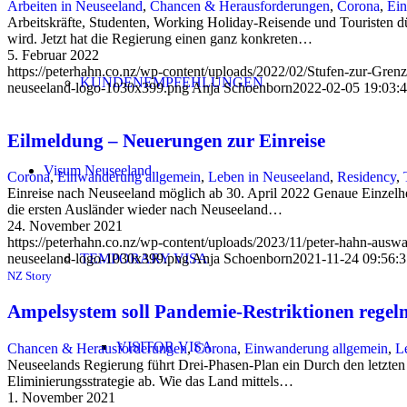
Arbeiten in Neuseeland
,
Chancen & Herausforderungen
,
Corona
,
Ein
Arbeitskräfte, Studenten, Working Holiday-Reisende und Touristen 
wird. Jetzt hat die Regierung einen ganz konkreten…
5. Februar 2022
https://peterhahn.co.nz/wp-content/uploads/2022/02/Stufen-zur-Gren
KUNDENEMPFEHLUNGEN
neuseeland-logo-1030x399.png
Anja Schoenborn
2022-02-05 19:03:
Eilmeldung – Neuerungen zur Einreise
Visum Neuseeland
Corona
,
Einwanderung allgemein
,
Leben in Neuseeland
,
Residency
,
Einreise nach Neuseeland möglich ab 30. April 2022 Genaue Einzelhe
die ersten Ausländer wieder nach Neuseeland…
24. November 2021
https://peterhahn.co.nz/wp-content/uploads/2023/11/peter-hahn-aus
TEMPORARY VISA
neuseeland-logo-1030x399.png
Anja Schoenborn
2021-11-24 09:56:3
NZ Story
Ampelsystem soll Pandemie-Restriktionen regel
VISITOR VISA
Chancen & Herausforderungen
,
Corona
,
Einwanderung allgemein
,
L
Neuseelands Regierung führt Drei-Phasen-Plan ein Durch den letzten 
Eliminierungsstrategie ab. Wie das Land mittels…
1. November 2021