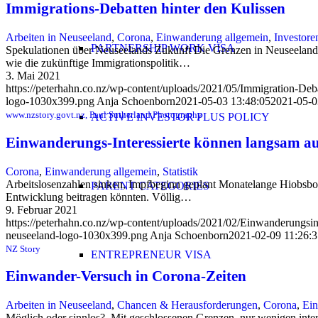
Immigrations-Debatten hinter den Kulissen
Arbeiten in Neuseeland
,
Corona
,
Einwanderung allgemein
,
Investore
PARTNERSHIP WORK VISA
Spekulationen über Neuseelands Zukunft Die Grenzen in Neuseeland b
wie die zukünftige Immigrationspolitik…
3. Mai 2021
https://peterhahn.co.nz/wp-content/uploads/2021/05/Immigration-Deb
logo-1030x399.png
Anja Schoenborn
2021-05-03 13:48:05
2021-05-0
www.nzstory.govt.nz, Paul Sutherland Photography
ACTIVE INVESTOR PLUS POLICY
Einwanderungs-Interessierte können langsam a
Corona
,
Einwanderung allgemein
,
Statistik
Arbeitslosenzahlen sinken, Impfbeginn geplant Monatelange Hiobsbotsc
PARENT CATEGORIES
Entwicklung beitragen könnten. Völlig…
9. Februar 2021
https://peterhahn.co.nz/wp-content/uploads/2021/02/Einwanderungsin
neuseeland-logo-1030x399.png
Anja Schoenborn
2021-02-09 11:26:3
NZ Story
ENTREPRENEUR VISA
Einwander-Versuch in Corona-Zeiten
Arbeiten in Neuseeland
,
Chancen & Herausforderungen
,
Corona
,
Ein
Möglich oder sinnlos? Mit geschlossenen Grenzen, nur wenigen intern