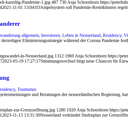
elt-kuenftig-Pandemie-1.jpg
487
730
Anja Schoenborn
https://peterh
4
2021-11-01 13:04:03
Ampelsystem soll Pandemie-Restriktionen regel
anderer
wanderung allgemein
,
Investoren
,
Leben in Neuseeland
,
Residency
,
Vi
 derzeitigen Eliminierungsstrategie während der Corona Pandemie fes
mungswandel-in-Neuseeland.jpg
1312
1969
Anja Schoenborn
https://pe
17
2023-05-19 17:27:17
Stimmungswechsel birgt neue Chancen für Ein
nung
esidency
,
Tourismus
ertenmeinungen und Beratungen der neuseeländischen Regierung, hat P
fenplan-zur-Grenzoeffnung.jpg
1280
1920
Anja Schoenborn
https://p
1
2023-11-13 13:31:30
Neuseeland verkündet Stufenplan zur Grenzöff