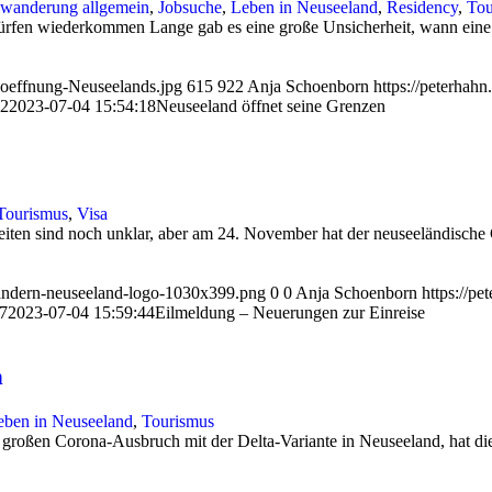
wanderung allgemein
,
Jobsuche
,
Leben in Neuseeland
,
Residency
,
Tou
dürfen wiederkommen Lange gab es eine große Unsicherheit, wann ein
zoeffnung-Neuseelands.jpg
615
922
Anja Schoenborn
https://peterhah
42
2023-07-04 15:54:18
Neuseeland öffnet seine Grenzen
Tourismus
,
Visa
iten sind noch unklar, aber am 24. November hat der neuseeländische 
wandern-neuseeland-logo-1030x399.png
0
0
Anja Schoenborn
https://p
7
2023-07-04 15:59:44
Eilmeldung – Neuerungen zur Einreise
n
eben in Neuseeland
,
Tourismus
großen Corona-Ausbruch mit der Delta-Variante in Neuseeland, hat die