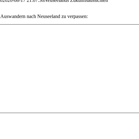
50
2020-08-17 21:07:36
Neuseelands Zukunftsaussichten
s Auswandern nach Neuseeland zu verpassen: