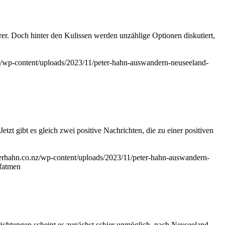
er. Doch hinter den Kulissen werden unzählige Optionen diskutiert,
nz/wp-content/uploads/2023/11/peter-hahn-auswandern-neuseeland-
t gibt es gleich zwei positive Nachrichten, die zu einer positiven
eterhahn.co.nz/wp-content/uploads/2023/11/peter-hahn-auswandern-
ufatmen
richtungen scheint es zunächst schier unmöglich, nach Neuseeland