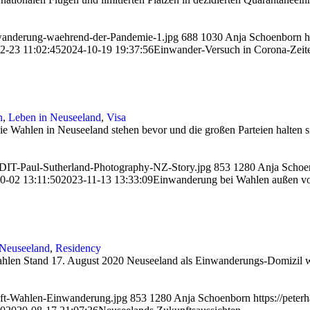
nwanderung-waehrend-der-Pandemie-1.jpg
688
1030
Anja Schoenborn
h
2-23 11:02:45
2024-10-19 19:37:56
Einwander-Versuch in Corona-Zeit
n
,
Leben in Neuseeland
,
Visa
e Wahlen in Neuseeland stehen bevor und die großen Parteien halten si
EDIT-Paul-Sutherland-Photography-NZ-Story.jpg
853
1280
Anja Schoe
0-02 13:11:50
2023-11-13 13:33:09
Einwanderung bei Wahlen außen v
 Neuseeland
,
Residency
en Stand 17. August 2020 Neuseeland als Einwanderungs-Domizil wird
nft-Wahlen-Einwanderung.jpg
853
1280
Anja Schoenborn
https://pete