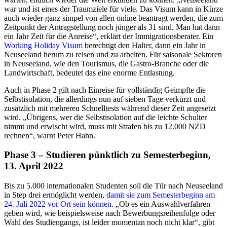
war und ist eines der Traumziele für viele. Das Visum kann in Kürze
auch wieder ganz simpel von allen online beantragt werden, die zum
Zeitpunkt der Antragstellung noch jünger als 31 sind. Man hat dann
ein Jahr Zeit für die Anreise“, erklärt der Immigrationsberater. Ein
Working Holiday Visum
berechtigt den Halter, dann ein Jahr in
Neuseeland herum zu reisen und zu arbeiten. Für saisonale Sektoren
in Neuseeland, wie den Tourismus, die Gastro-Branche oder die
Landwirtschaft, bedeutet das eine enorme Entlastung.
Auch in Phase 2 gilt nach Einreise für vollständig Geimpfte die
Selbstisolation, die allerdings nun auf sieben Tage verkürzt und
zusätzlich mit mehreren Schnelltests während dieser Zeit angesetzt
wird. „Übrigens, wer die Selbstisolation auf die leichte Schulter
nimmt und erwischt wird, muss mit Strafen bis zu 12.000 NZD
rechnen“, warnt Peter Hahn.
Phase 3 – Studieren pünktlich zu Semesterbeginn,
13. April 2022
Bis zu 5.000 internationalen Studenten soll die Tür nach Neuseeland
in Step drei ermöglicht werden,
damit sie zum Semesterbeginn am
24. Juli 2022 vor Ort sein können
. „Ob es ein Auswahlverfahren
geben wird, wie beispielsweise nach Bewerbungsreihenfolge oder
Wahl des Studiengangs, ist leider momentan noch nicht klar“, gibt