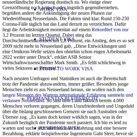
neuseeländische Regierung drastisch zu. Wo einige einer
Grenzöffnung noch kritisch oder ängstlich gegenüberstehen,
WORK VISA
begrüßen andere die Ankündigung der neuen Phasen zur
Wiederöffnung Neuseelands. Die Fakten sind klar. Rund 150-250
Corona-Fälle täglich hat das Land derzeit zu verzeichnen. Dafür
liegt die Arbeitslosigkeit momentan auf einem
Rekordtief von nur
3,2 Prozent im letzten Quartal. Dabei stieg das
STUDENT VISA
Durchschnittseinkommen um 2,8 Prozent, ein Anstieg, den es so seit
2009 nicht mehr in Neuseeland gab. „Diese Entwicklungen und
eine Omikron-Welle setzen den ohnehin schon engen Arbeitsmarkt
2022 weiter unter Druck“, erklärt ASB Senior
Wirtschaftswissenschaftler Mark Smith. „Es fehlt schlichtweg in
vielen Sektoren an Personal.“
STUDY TO WORK VISA
Nach neusten Umfragen und Statistiken ist auch die Bereitschaft
trotz der Pandemie abzuwandern, immer größer. Besonders junge
Menschen zieht es aus Neuseeland heraus, sie wollen nach den
langen Monaten des Wartens internationale Erfahrung sammeln und
PERMANENTES BLEIBERECHT
verlassen Neuseeland
. So sind dem Land faktisch bereits 4.000
Menschen verloren gegangen, deren Unzufriedenheit und Ungeduld
über die bislang geschlossenen Grenzen sie nach Australien oder
Übersee zog. „Es kann doch keiner wirklich sagen, was in der
Zukunft bezüglich der Pandemie noch passiert. Ich bin es leid zu
warten und suche jetzt internationale Erfahrung und eine bessere
RESIDENCE VISA
Bezahlung, erklärte beispielsweise Ingenieurin Gabi Steer, bevor sie