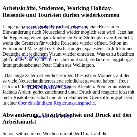
Arbeitskräfte, Studenten, Working Holiday-
Reisende und Touristen dürfen wiederkommen
Lange gab es eine große Unsicherheit, wann eine Reise oder
KUNDENEMPFEHLUNGEN
Einwanderung nach Neuseeland wieder möglich sein wird. Jetzt hat
die Regierung einen ganz konkreten Fünf-Stufenplan veröffentlicht,
wann die Grenzen für welche Reisende wieder öffnen. Schon im
Februar und März gibt es Entschärfungen, spätestens ab Juli können
Deutsche mit jeglichem Visum wieder einreisen. Was es zu beachten
Visum Neuseeland
gibt und welche Fakten bereits bekannt sind, erklärt der langjährige
Immigrationsberater Peter Hahn aus Wellington.
„Das lange Zittern ist endlich vorbei. Dies ist der Moment, auf den
so viele Neuseelandinteressierte sehnlichst gewartet haben“, freut
sich auch Peter Hahn mit vielen seiner Klienten. Premierministerin
TEMPORARY VISA
Jacinda Ardern geriet zunehmend unter Druck und reagierte jetzt mit
mehr Risikobereitschaft und den detaillierten Grenzöffnungsphasen
in einer
über einstündigen Regierungsansprache
.
Abwanderung, Unzufriedenheit und Druck auf den
VISITOR VISA
Arbeitsmarkt
Schon seit mehreren Wochen nimmt der Druck auf die