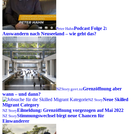
Podcast Folge 2:
Peter Hahn
Auswandern nach Neuseeland – wie geht das?
Grenzöffnung aber
NZStory.govt.nz
wann – und dann?
Neue Skilled
NZ Story
Migrant Category
Eilmeldung: Grenzöffnung vorgezogen auf Mai 2022
NZ Story
Stimmungswechsel birgt neue Chancen für
NZ Story
Einwanderer