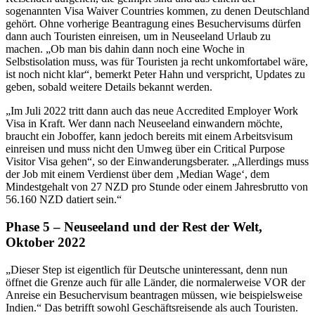
sogenannten Visa Waiver Countries kommen, zu denen Deutschland
gehört. Ohne vorherige Beantragung eines Besuchervisums dürfen
dann auch Touristen einreisen, um in Neuseeland Urlaub zu
machen. „Ob man bis dahin dann noch eine Woche in
Selbstisolation muss, was für Touristen ja recht unkomfortabel wäre,
ist noch nicht klar“, bemerkt Peter Hahn und verspricht, Updates zu
geben, sobald weitere Details bekannt werden.
„Im Juli 2022 tritt dann auch das neue Accredited Employer Work
Visa in Kraft. Wer dann nach Neuseeland einwandern möchte,
braucht ein Joboffer, kann jedoch bereits mit einem Arbeitsvisum
einreisen und muss nicht den Umweg über ein Critical Purpose
Visitor Visa gehen“, so der Einwanderungsberater. „Allerdings muss
der Job mit einem Verdienst über dem ‚Median Wage‘, dem
Mindestgehalt von 27 NZD pro Stunde oder einem Jahresbrutto von
56.160 NZD datiert sein.“
Phase 5 – Neuseeland und der Rest der Welt,
Oktober 2022
„Dieser Step ist eigentlich für Deutsche uninteressant, denn nun
öffnet die Grenze auch für alle Länder, die normalerweise VOR der
Anreise ein Besuchervisum beantragen müssen, wie beispielsweise
Indien.“ Das betrifft sowohl Geschäftsreisende als auch Touristen.