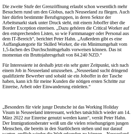
Die zweite Stufe der Grenzöffnung erlaubt schon wesentlich mehr
Besuchern rund um den Globus, nach Neuseeland zu fliegen. Auch
hier dürfen bestimmte Berufsgruppen, in deren Sektor der
Arbeitsmarkt stark unter Druck steht, mit einem Joboffer über die
Border Exception einreisen. „Dazu gehören die Critical Worker auf
den entsprechenden Listen, so wie Farmmanager oder Personal aus
dem IT-Bereich“, berichtet Peter Hahn. „Außerdem gibt es eine
Auffangkategorie für Skilled Worker, die ein Minimumgehalt vom
1,5-fachen des Durchschnittsgehalts vorweisen können. Das ist
momentan ein Bruttojahresgehalt von 84.240 NZD.“
Für Interessierte ist deshalb jetzt ein sehr guter Zeitpunkt, sich nach
einem Job in Neuseeland umzusehen. „Neuseeland sucht dringend
qualifizierte Bewerber und sobald sie ein Joboffer in der Tasche
haben, kann ich für meine Kunden die nötigen ersten Schritte zur
Einreise, Arbeit oder Einwanderung einleiten.“
„Besonders für viele junge Deutsche ist das Working Holiday
Visum in Neuseeland interessant, welches tatsächlich wieder am 14.
März 2022 zur Einreise genutzt werden kann“, verrät Peter Hahn.
Der Immigrationsberater weiß um die vielen reisehungrigen jungen
Menschen, die bereits in den Startlöchern stehen und nur darauf
warten, endlich wieder die Welt erkunden zu können. „Neuseeland