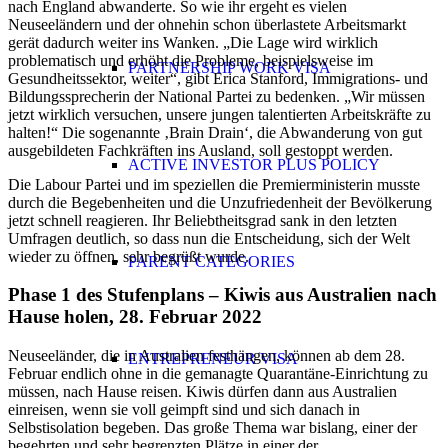
nach England abwanderte. So wie ihr ergeht es vielen
Neuseeländern und der ohnehin schon überlastete Arbeitsmarkt
gerät dadurch weiter ins Wanken. „Die Lage wird wirklich
problematisch und erhöht die Probleme, beispielsweise im
PARTNERSHIP WORK VISA
Gesundheitssektor, weiter“, gibt Erica Stanford, Immigrations- und
Bildungssprecherin der National Partei zu bedenken. „Wir müssen
jetzt wirklich versuchen, unsere jungen talentierten Arbeitskräfte zu
halten!“ Die sogenannte ‚Brain Drain‘, die Abwanderung von gut
ausgebildeten Fachkräften ins Ausland, soll gestoppt werden.
ACTIVE INVESTOR PLUS POLICY
Die Labour Partei und im speziellen die Premierministerin musste
durch die Begebenheiten und die Unzufriedenheit der Bevölkerung
jetzt schnell reagieren. Ihr Beliebtheitsgrad sank in den letzten
Umfragen deutlich, so dass nun die Entscheidung, sich der Welt
wieder zu öffnen, sehr begrüßt wurde.
PARENT CATEGORIES
Phase 1 des Stufenplans – Kiwis aus Australien nach
Hause holen, 28. Februar 2022
Neuseeländer, die in Australien festhängen, können ab dem 28.
ENTREPRENEUR VISA
Februar endlich ohne in die gemanagte Quarantäne-Einrichtung zu
müssen, nach Hause reisen. Kiwis dürfen dann aus Australien
einreisen, wenn sie voll geimpft sind und sich danach in
Selbstisolation begeben. Das große Thema war bislang, einer der
begehrten und sehr begrenzten Plätze in einer der