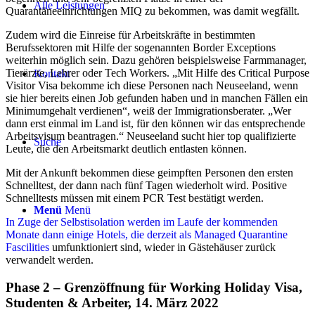
Alle Leistungen
Quarantäneeinrichtungen MIQ zu bekommen, was damit wegfällt.
Zudem wird die Einreise für Arbeitskräfte in bestimmten
Berufssektoren mit Hilfe der sogenannten Border Exceptions
weiterhin möglich sein. Dazu gehören beispielsweise Farmmanager,
Tierärzte, Lehrer oder Tech Workers. „Mit Hilfe des Critical Purpose
Kontakt
Visitor Visa bekomme ich diese Personen nach Neuseeland, wenn
sie hier bereits einen Job gefunden haben und in manchen Fällen ein
Minimumgehalt verdienen“, weiß der Immigrationsberater. „Wer
dann erst einmal im Land ist, für den können wir das entsprechende
Arbeitsvisum beantragen.“ Neuseeland sucht hier top qualifizierte
Suche
Leute, die den Arbeitsmarkt deutlich entlasten können.
Mit der Ankunft bekommen diese geimpften Personen den ersten
Schnelltest, der dann nach fünf Tagen wiederholt wird. Positive
Schnelltests müssen mit einem PCR Test bestätigt werden.
Menü
Menü
In Zuge der Selbstisolation werden im Laufe der kommenden
Monate dann einige Hotels, die derzeit als Managed Quarantine
Fascilities
umfunktioniert sind, wieder in Gästehäuser zurück
verwandelt werden.
Phase 2 – Grenzöffnung für Working Holiday Visa,
Studenten & Arbeiter, 14. März 2022