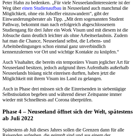
Peter Hahn zu bedenken. „Für viele Neuseelandinteressierte ist der
Weg über
einen Studienaufbau
in Neuseeland auch manchmal die
Möglichkeit, ohne ein Joboffer einzuwandern“, gibt der
Einwanderungsberater als Tipp. „Mit dem sogenannten Student
Pathway, bekommt man nach erfolgreich abgeschlossenem
Studiengang für drei Jahre ein Work Visum und mit diesem ist die
Jobsuche dann deutlich leichter als ohne Arbeitserlaubnis. Zudem
hat man die Chance, Neuseeland selbst, die Lebens- und
Arbeitsbedingungen schon einmal ganz unverbindlich
kennenzulernen vor Ort und wichtige Kontakte zu knüpfen.“
Auch Visahalter, die bereits ein temporäres Visum jeglicher Art für
Neuseeland besitzen, jedoch aufgrund ihres Aufenthalts außerhalb
Neuseelands bislang nicht einreisen durften, haben jetzt die
Möglichkeit mit ihrem Visum ins Land zu gelangen.
Auch in Phase drei müssen sich die Einreisenden in siebentägige
Selbstisolation begeben und während dieser Zeitspanne immer
wieder mit Schnelltests auf Corona überprüfen.
Phase 4 – Neuseeland öffnet sich der Welt, spätestens
ab Juli 2022
Spätestens ab Juli dieses Jahres sollen die Grenzen dann für alle
Reisenden aufgehen, die geimpft sind und aus einem der