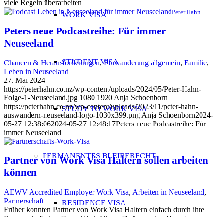
viele Regeln überarbeiten
Peter Hahn
WORK VISA
Peters neue Podcastreihe: Für immer
Neuseeland
STUDENT VISA
Chancen & Herausforderungen
,
Einwanderung allgemein
,
Familie
,
Leben in Neuseeland
27. Mai 2024
https://peterhahn.co.nz/wp-content/uploads/2024/05/Peter-Hahn-
Folge-1-Neuseeland.jpg
1080
1920
Anja Schoenborn
https://peterhahn.co.nz/wp-content/uploads/2023/11/peter-hahn-
STUDY TO WORK VISA
auswandern-neuseeland-logo-1030x399.png
Anja Schoenborn
2024-
05-27 12:38:06
2024-05-27 12:48:17
Peters neue Podcastreihe: Für
immer Neuseeland
PERMANENTES BLEIBERECHT
Partner von Work Visa Haltern sollen arbeiten
können
AEWV Accredited Employer Work Visa
,
Arbeiten in Neuseeland
,
Partnerschaft
RESIDENCE VISA
Früher konnten Partner von Work Visa Haltern einfach durch ihre