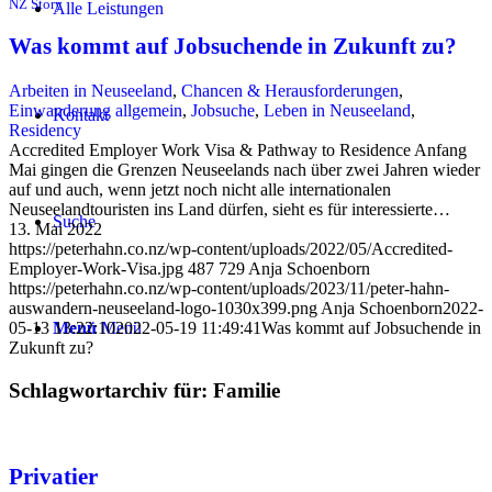
NZ Story
Alle Leistungen
Was kommt auf Jobsuchende in Zukunft zu?
Arbeiten in Neuseeland
,
Chancen & Herausforderungen
,
Einwanderung allgemein
,
Jobsuche
,
Leben in Neuseeland
,
Kontakt
Residency
Accredited Employer Work Visa & Pathway to Residence Anfang
Mai gingen die Grenzen Neuseelands nach über zwei Jahren wieder
auf und auch, wenn jetzt noch nicht alle internationalen
Neuseelandtouristen ins Land dürfen, sieht es für interessierte…
Suche
13. Mai 2022
https://peterhahn.co.nz/wp-content/uploads/2022/05/Accredited-
Employer-Work-Visa.jpg
487
729
Anja Schoenborn
https://peterhahn.co.nz/wp-content/uploads/2023/11/peter-hahn-
auswandern-neuseeland-logo-1030x399.png
Anja Schoenborn
2022-
Menü
Menü
05-13 13:22:10
2022-05-19 11:49:41
Was kommt auf Jobsuchende in
Zukunft zu?
Schlagwortarchiv für:
Familie
Privatier