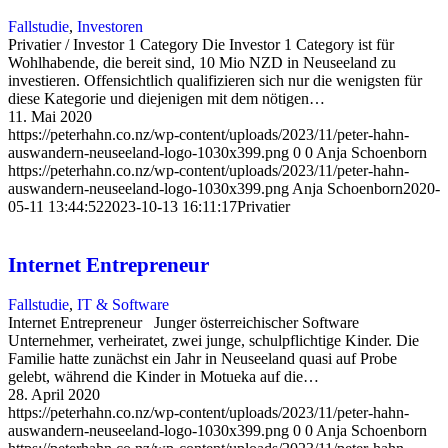
Fallstudie
,
Investoren
Privatier / Investor 1 Category Die Investor 1 Category ist für
Wohlhabende, die bereit sind, 10 Mio NZD in Neuseeland zu
investieren. Offensichtlich qualifizieren sich nur die wenigsten für
diese Kategorie und diejenigen mit dem nötigen…
11. Mai 2020
https://peterhahn.co.nz/wp-content/uploads/2023/11/peter-hahn-
auswandern-neuseeland-logo-1030x399.png
0
0
Anja Schoenborn
https://peterhahn.co.nz/wp-content/uploads/2023/11/peter-hahn-
auswandern-neuseeland-logo-1030x399.png
Anja Schoenborn
2020-
05-11 13:44:52
2023-10-13 16:11:17
Privatier
Internet Entrepreneur
Fallstudie
,
IT & Software
Internet Entrepreneur Junger österreichischer Software
Unternehmer, verheiratet, zwei junge, schulpflichtige Kinder. Die
Familie hatte zunächst ein Jahr in Neuseeland quasi auf Probe
gelebt, während die Kinder in Motueka auf die…
28. April 2020
https://peterhahn.co.nz/wp-content/uploads/2023/11/peter-hahn-
auswandern-neuseeland-logo-1030x399.png
0
0
Anja Schoenborn