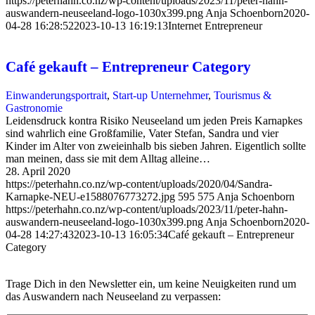
https://peterhahn.co.nz/wp-content/uploads/2023/11/peter-hahn-
auswandern-neuseeland-logo-1030x399.png
Anja Schoenborn
2020-
04-28 16:28:52
2023-10-13 16:19:13
Internet Entrepreneur
Café gekauft – Entrepreneur Category
Einwanderungsportrait
,
Start-up Unternehmer
,
Tourismus &
Gastronomie
Leidensdruck kontra Risiko Neuseeland um jeden Preis Karnapkes
sind wahrlich eine Großfamilie, Vater Stefan, Sandra und vier
Kinder im Alter von zweieinhalb bis sieben Jahren. Eigentlich sollte
man meinen, dass sie mit dem Alltag alleine…
28. April 2020
https://peterhahn.co.nz/wp-content/uploads/2020/04/Sandra-
Karnapke-NEU-e1588076773272.jpg
595
575
Anja Schoenborn
https://peterhahn.co.nz/wp-content/uploads/2023/11/peter-hahn-
auswandern-neuseeland-logo-1030x399.png
Anja Schoenborn
2020-
04-28 14:27:43
2023-10-13 16:05:34
Café gekauft – Entrepreneur
Category
Trage Dich in den Newsletter ein, um keine Neuigkeiten rund um
das Auswandern nach Neuseeland zu verpassen: