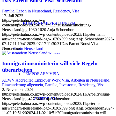
Das Parent Boost Visa Neuseeland
Familie
,
Leben in Neuseeland
,
Residency
,
Visa
17. Juli 2025
https://peterhahn.co.nz/wp-
KUNDENEMPFEHLUNGEN
content/uploads/2025/07/Familienzusammenfuehrung-
Neuseeland.jpg
1080
1620
Anja Schoenborn
https://peterhahn.co.nz/wp-content/uploads/2023/11/peter-hahn-
auswandern-neuseeland-logo-1030x399.png
Anja Schoenborn
2025-
07-17 11:19:41
2025-07-17 11:30:31
Das Parent Boost Visa
Neuseeland
Visum Neuseeland
NZ Story
Immigrationsministerin will viele Regeln
überarbeiten
TEMPORARY VISA
AEWV Accredited Employer Work Visa
,
Arbeiten in Neuseeland
,
Einwanderung allgemein
,
Familie
,
Investoren
,
Residency
,
Visa
2. November 2024
https://peterhahn.co.nz/wp-content/uploads/2024/11/Arbeitsvisum-
VISITOR VISA
Neuseeland.jpg
427
640
Anja Schoenborn
https://peterhahn.co.nz/wp-content/uploads/2023/11/peter-hahn-
auswandern-neuseeland-logo-1030x399.png
Anja Schoenborn
2024-
11-02 10:51:20
2024-11-02 10:51:20
Immigrationsministerin will