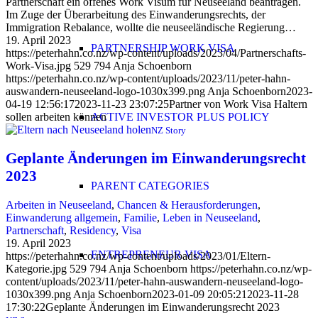
Partnerschaft ein offenes Work Visum für Neuseeland beantragen.
Im Zuge der Überarbeitung des Einwanderungsrechts, der
Immigration Rebalance, wollte die neuseeländische Regierung…
19. April 2023
PARTNERSHIP WORK VISA
https://peterhahn.co.nz/wp-content/uploads/2023/04/Partnerschafts-
Work-Visa.jpg
529
794
Anja Schoenborn
https://peterhahn.co.nz/wp-content/uploads/2023/11/peter-hahn-
auswandern-neuseeland-logo-1030x399.png
Anja Schoenborn
2023-
04-19 12:56:17
2023-11-23 23:07:25
Partner von Work Visa Haltern
ACTIVE INVESTOR PLUS POLICY
sollen arbeiten können
NZ Story
Geplante Änderungen im Einwanderungsrecht
2023
PARENT CATEGORIES
Arbeiten in Neuseeland
,
Chancen & Herausforderungen
,
Einwanderung allgemein
,
Familie
,
Leben in Neuseeland
,
Partnerschaft
,
Residency
,
Visa
19. April 2023
ENTREPRENEUR VISA
https://peterhahn.co.nz/wp-content/uploads/2023/01/Eltern-
Kategorie.jpg
529
794
Anja Schoenborn
https://peterhahn.co.nz/wp-
content/uploads/2023/11/peter-hahn-auswandern-neuseeland-logo-
1030x399.png
Anja Schoenborn
2023-01-09 20:05:21
2023-11-28
17:30:22
Geplante Änderungen im Einwanderungsrecht 2023