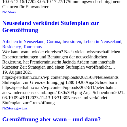
10-05 12:16:17
2023-05-19 17:27:17
Stimmungswechsel birgt neue
Chancen für Einwanderer
NZ Story
Neuseeland verkündet Stufenplan zur
Grenzöffnung
Arbeiten in Neuseeland
,
Corona
,
Investoren
,
Leben in Neuseeland
,
Residency
,
Tourismus
Wer kann wann wieder einreisen? Nach vielen wissenschaftlichen
Expertenmeinungen und Beratungen der neuseeländischen
Regierung, hat Premierministerin Jacinda Ardern nun innerhalb
kürzester Zeit Strategien und einen Stufenplan veröffentlicht,…
19. August 2021
https://peterhahn.co.nz/wp-content/uploads/2021/08/Neuseelands-
Stufenplan-zur-Grenzoeffnung.jpg
1280
1920
Anja Schoenborn
https://peterhahn.co.nz/wp-content/uploads/2023/11/peter-hahn-
auswandern-neuseeland-logo-1030x399.png
Anja Schoenborn
2021-
08-19 09:43:11
2023-11-13 13:31:30
Neuseeland verkündet
Stufenplan zur Grenzöffnung
NZStory.govt.nz
Grenzöffnung aber wann – und dann?