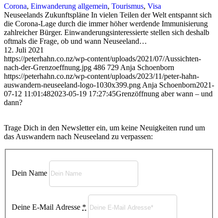
Corona
,
Einwanderung allgemein
,
Tourismus
,
Visa
Neuseelands Zukunftspläne In vielen Teilen der Welt entspannt sich
die Corona-Lage durch die immer höher werdende Immunisierung
zahlreicher Bürger. Einwanderungsinteressierte stellen sich deshalb
oftmals die Frage, ob und wann Neuseeland…
12. Juli 2021
https://peterhahn.co.nz/wp-content/uploads/2021/07/Aussichten-
nach-der-Grenzoeffnung.jpg
486
729
Anja Schoenborn
https://peterhahn.co.nz/wp-content/uploads/2023/11/peter-hahn-
auswandern-neuseeland-logo-1030x399.png
Anja Schoenborn
2021-
07-12 11:01:48
2023-05-19 17:27:45
Grenzöffnung aber wann – und
dann?
Trage Dich in den Newsletter ein, um keine Neuigkeiten rund um
das Auswandern nach Neuseeland zu verpassen:
Dein Name
Deine E-Mail Adresse
*