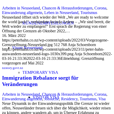
Arbeiten in Neuseeland
,
Chancen & Herausforderungen
,
Corona
,
Einwanderung allgemein
,
Leben in Neuseeland
,
Tourismus
Neuseeland öffnet sich wieder der Welt „We are ready to welcome
the world back!“, verkündete Jacinda Ardern – „Wir sind bereit, die
KUNDENEMPFEHLUNGEN
Welt wieder zu empfangen!“ Erst sprach die Regierung von einer
Öffnung der Grenzen ab Oktober 2022,…
16. März 2022
https://peterhahn.co.nz/wp-content/uploads/2022/03/Vorgezogene-
Grenzoeffnung-Neuseeland.jpg
512
768
Anja Schoenborn
Visum Neuseeland
https://peterhahn.co.nz/wp-content/uploads/2023/11/peter-hahn-
auswandern-neuseeland-logo-1030x399.png
Anja Schoenborn
2022-
03-16 21:33:36
2022-03-16 21:33:36
Eilmeldung: Grenzöffnung
vorgezogen auf Mai 2022
nzstory.govt.nz
TEMPORARY VISA
Immigration Rebalance sorgt für
Veränderungen
Arbeiten in Neuseeland
,
Chancen & Herausforderungen
,
Corona
,
VISITOR VISA
Einwanderung allgemein
,
Jobsuche
,
Residency
,
Tourismus
,
Visa
Neue Dynamik in der Einwanderungspolitik Die Grenze ist wieder
offen, Neuseeländer freuen sich über die Möglichkeit, wieder reisen
zu können, andere wandern ab, um in Übersee Erfahrung zu