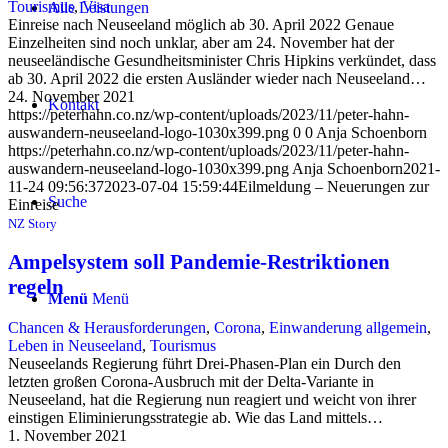
Tourismus
,
Visa
Alle Leistungen
Einreise nach Neuseeland möglich ab 30. April 2022 Genaue
Einzelheiten sind noch unklar, aber am 24. November hat der
neuseeländische Gesundheitsminister Chris Hipkins verkündet, dass
ab 30. April 2022 die ersten Ausländer wieder nach Neuseeland…
24. November 2021
Kontakt
https://peterhahn.co.nz/wp-content/uploads/2023/11/peter-hahn-
auswandern-neuseeland-logo-1030x399.png
0
0
Anja Schoenborn
https://peterhahn.co.nz/wp-content/uploads/2023/11/peter-hahn-
auswandern-neuseeland-logo-1030x399.png
Anja Schoenborn
2021-
11-24 09:56:37
2023-07-04 15:59:44
Eilmeldung – Neuerungen zur
Suche
Einreise
NZ Story
Ampelsystem soll Pandemie-Restriktionen
regeln
Menü
Menü
Chancen & Herausforderungen
,
Corona
,
Einwanderung allgemein
,
Leben in Neuseeland
,
Tourismus
Neuseelands Regierung führt Drei-Phasen-Plan ein Durch den
letzten großen Corona-Ausbruch mit der Delta-Variante in
Neuseeland, hat die Regierung nun reagiert und weicht von ihrer
einstigen Eliminierungsstrategie ab. Wie das Land mittels…
1. November 2021