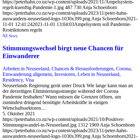
https://peterhahn.co.nz/wp-content/uploads/2021/11/Ampelsystem-
regelt-kuenftig-Pandemie-1.jpg
487
730
Anja Schoenborn
https://peterhahn.co.nz/wp-content/uploads/2023/11/peter-hahn-
auswandern-neuseeland-logo-1030x399.png
Anja Schoenborn
2021-
11-01 12:41:24
2021-11-01 13:04:03
Ampelsystem soll Pandemie-
Restriktionen regeln
NZ Story
Stimmungswechsel birgt neue Chancen für
Einwanderer
Arbeiten in Neuseeland
,
Chancen & Herausforderungen
,
Corona
,
Einwanderung allgemein
,
Investoren
,
Leben in Neuseeland
,
Residency
,
Visa
Neuseelands Regierung gerät unter Druck Wie lange kann man an
der derzeitigen Eliminierungsstrategie während der Corona
Pandemie festhalten? Wann müssen die Grenzen öffnen, um
zumindest dringend benötigte Arbeitskräfte in einigen
Wirtschaftssektoren…
5. Oktober 2021
https://peterhahn.co.nz/wp-content/uploads/2021/10/Positiver-
Stimmungswandel-in-Neuseeland.jpg
1312
1969
Anja Schoenborn
https://peterhahn.co.nz/wp-content/uploads/2023/11/peter-hahn-
auswandern-neuseeland-logo-1030x399.png
Anja Schoenborn
2021-