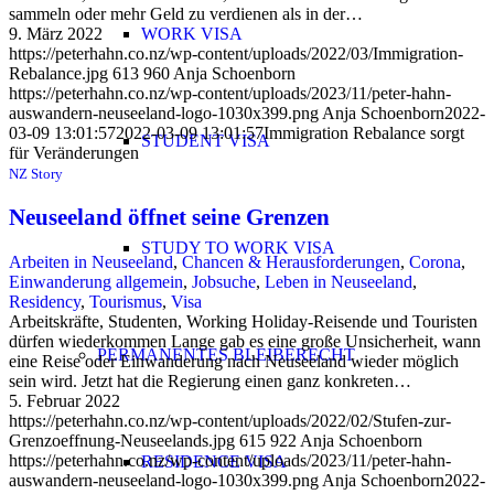
sammeln oder mehr Geld zu verdienen als in der…
WORK VISA
9. März 2022
https://peterhahn.co.nz/wp-content/uploads/2022/03/Immigration-
Rebalance.jpg
613
960
Anja Schoenborn
https://peterhahn.co.nz/wp-content/uploads/2023/11/peter-hahn-
auswandern-neuseeland-logo-1030x399.png
Anja Schoenborn
2022-
03-09 13:01:57
2022-03-09 13:01:57
Immigration Rebalance sorgt
STUDENT VISA
für Veränderungen
NZ Story
Neuseeland öffnet seine Grenzen
STUDY TO WORK VISA
Arbeiten in Neuseeland
,
Chancen & Herausforderungen
,
Corona
,
Einwanderung allgemein
,
Jobsuche
,
Leben in Neuseeland
,
Residency
,
Tourismus
,
Visa
Arbeitskräfte, Studenten, Working Holiday-Reisende und Touristen
dürfen wiederkommen Lange gab es eine große Unsicherheit, wann
PERMANENTES BLEIBERECHT
eine Reise oder Einwanderung nach Neuseeland wieder möglich
sein wird. Jetzt hat die Regierung einen ganz konkreten…
5. Februar 2022
https://peterhahn.co.nz/wp-content/uploads/2022/02/Stufen-zur-
Grenzoeffnung-Neuseelands.jpg
615
922
Anja Schoenborn
https://peterhahn.co.nz/wp-content/uploads/2023/11/peter-hahn-
RESIDENCE VISA
auswandern-neuseeland-logo-1030x399.png
Anja Schoenborn
2022-